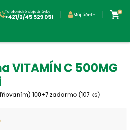
Telefonické objednávky
0
Môj účet
+421/2/45 529 051
a VITAMÍN C 500MG
i
ľňovaním) 100+7 zadarmo (107 ks)
é