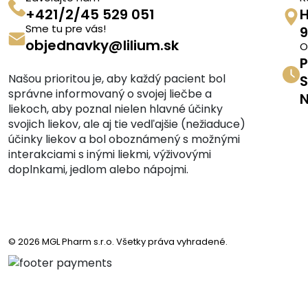
+421/2/45 529 051
H
Sme tu pre vás!
9
objednavky@lilium.sk
O
P
Našou prioritou je, aby každý pacient bol
S
správne informovaný o svojej liečbe a
N
liekoch, aby poznal nielen hlavné účinky
svojich liekov, ale aj tie vedľajšie (nežiaduce)
účinky liekov a bol oboznámený s možnými
interakciami s inými liekmi, výživovými
doplnkami, jedlom alebo nápojmi.
© 2026 MGL Pharm s.r.o. Všetky práva vyhradené.