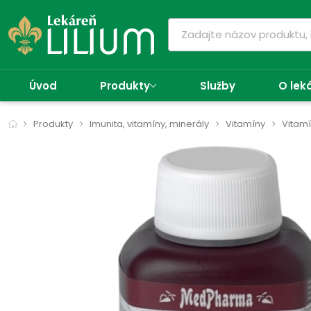
Úvod
Produkty
Služby
O lek
Produkty
Imunita, vitamíny, minerály
Vitamíny
Vitamí