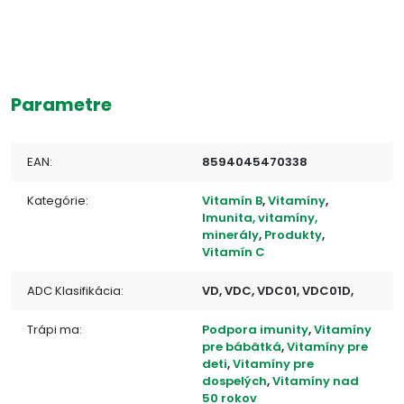
Parametre
EAN:
8594045470338
Kategórie:
Vitamín B
,
Vitamíny
,
Imunita, vitamíny,
minerály
,
Produkty
,
Vitamín C
ADC Klasifikácia:
VD, VDC, VDC01, VDC01D,
Trápi ma:
Podpora imunity
,
Vitamíny
pre bábätká
,
Vitamíny pre
deti
,
Vitamíny pre
dospelých
,
Vitamíny nad
50 rokov