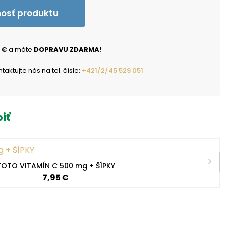
nosť produktu
 €
a máte
DOPRAVU ZDARMA
!
ktujte nás na tel. čísle:
+421/2/45 529 051
iť
TOTO VITAMÍN C 500 mg + ŠÍPKY
7,95 €