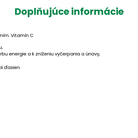
Doplňujúce informácie
ním. Vitamín C
u,
orbu energie a k zníženiu vyčerpania a únavy,
ii ďasien.