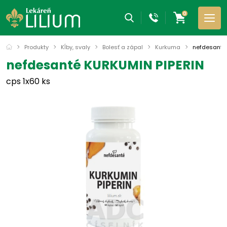
0
Produkty
Kĺby, svaly
Bolesť a zápal
Kurkuma
nefdesanté
nefdesanté KURKUMIN PIPERIN
cps 1x60 ks