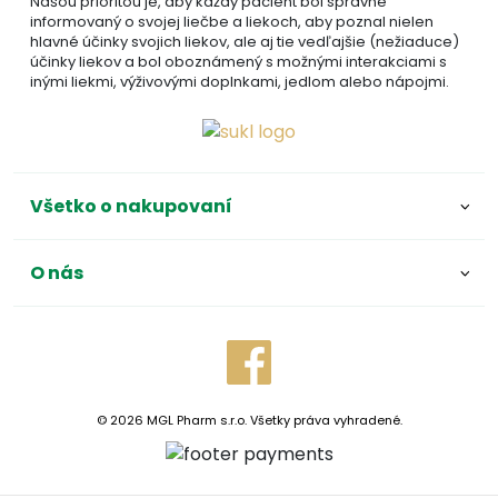
Našou prioritou je, aby každý pacient bol správne
informovaný o svojej liečbe a liekoch, aby poznal nielen
hlavné účinky svojich liekov, ale aj tie vedľajšie (nežiaduce)
účinky liekov a bol oboznámený s možnými interakciami s
inými liekmi, výživovými doplnkami, jedlom alebo nápojmi.
Všetko o nakupovaní
O nás
© 2026 MGL Pharm s.r.o. Všetky práva vyhradené.