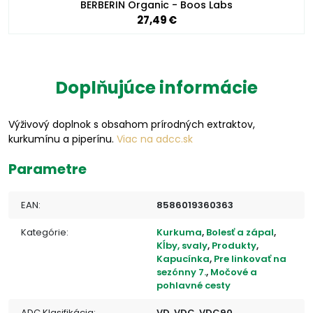
BERBERIN Organic - Boos Labs
27,49 €
Doplňujúce informácie
Výživový doplnok s obsahom prírodných extraktov,
kurkumínu a piperínu.
Viac na adcc.sk
Parametre
EAN:
8586019360363
Kategórie:
Kurkuma
,
Bolesť a zápal
,
Kĺby, svaly
,
Produkty
,
Kapucínka
,
Pre linkovať na
sezónny 7.
,
Močové a
pohlavné cesty
ADC Klasifikácia:
VD, VDC, VDC90,