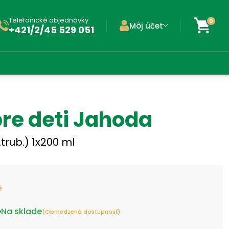
Telefonické objednávky
0
Môj účet
+421/2/45 529 051
re deti Jahoda
.trub.) 1x200 ml
é
Na sklade
(Obmedzená dostupnosť)