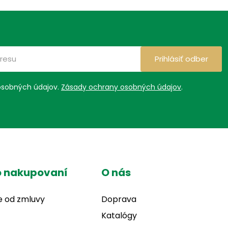
Prihlásiť odber
osobných údajov.
Zásady ochrany osobných údajov
.
o nakupovaní
O nás
e od zmluvy
Doprava
Katalógy