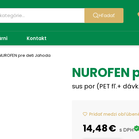
Hľadať
árni
Kontakt
NUROFEN pre deti Jahoda
NUROFEN p
sus por (PET fľ.+ dávk
Pridať medzi obľúben
14,48 €
s DPH