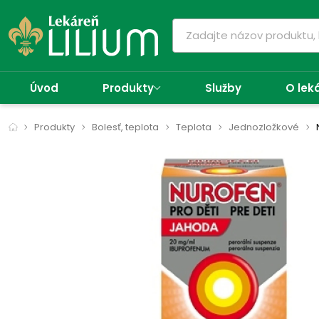
Úvod
Produkty
Služby
O lek
Produkty
Bolesť, teplota
Teplota
Jednozložkové