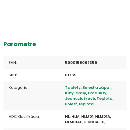
Parametre
EAN:
5000158067356
SKU:
81769
Kategórie:
Tablety
,
Bolesť a zápal
,
Kĺby, svaly
,
Produkty
,
Jednozložkové
,
Teplota
,
Bolesť, teplota
ADC Klasifikácia:
HL, HLM, HLM01, HLM01A,
HLM01AE, HLM01AE01,