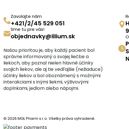
Zavolajte nám
R
+421/2/45 529 051
H
Sme tu pre vás!
9
objednavky@lilium.sk
O
P
Našou prioritou je, aby každý pacient bol
S
správne informovaný o svojej liečbe a
N
liekoch, aby poznal nielen hlavné účinky
svojich liekov, ale aj tie vedľajšie (nežiaduce)
účinky liekov a bol oboznámený s možnými
interakciami s inými liekmi, výživovými
doplnkami, jedlom alebo nápojmi.
© 2026 MGL Pharm s.r.o. Všetky práva vyhradené.