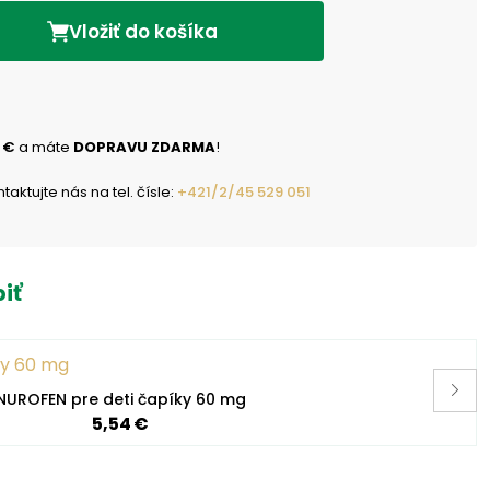
Vložiť do košíka
 €
a máte
DOPRAVU ZDARMA
!
ktujte nás na tel. čísle:
+421/2/45 529 051
iť
NUROFEN pre deti čapíky 60 mg
5,54 €