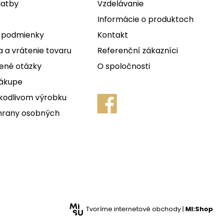
latby
Vzdelávanie
Informácie o produktoch
 podmienky
Kontakt
 a vrátenie tovaru
Referenční zákazníci
ené otázky
O spoločnosti
nákupe
kodlivom výrobku
hrany osobných
Tvoríme internetové obchody |
MI:Shop