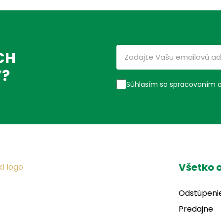
CH
Ý?
Súhlasím so spracovaním 
Všetko 
Odstúpeni
Predajne