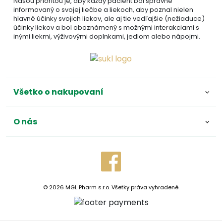
Našou prioritou je, aby každý pacient bol správne
informovaný o svojej liečbe a liekoch, aby poznal nielen
hlavné účinky svojich liekov, ale aj tie vedľajšie (nežiaduce)
účinky liekov a bol oboznámený s možnými interakciami s
inými liekmi, výživovými doplnkami, jedlom alebo nápojmi.
Všetko o nakupovaní
O nás
© 2026 MGL Pharm s.r.o. Všetky práva vyhradené.