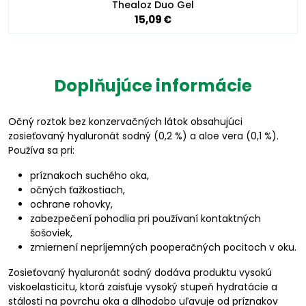
Thealoz Duo Gel
15,09 €
Doplňujúce informácie
Očný roztok bez konzervačných látok obsahujúci
zosieťovaný hyaluronát sodný (0,2 %) a aloe vera (0,1 %).
Používa sa pri:
príznakoch suchého oka,
očných ťažkostiach,
ochrane rohovky,
zabezpečení pohodlia pri používaní kontaktných
šošoviek,
zmiernení nepríjemných pooperačných pocitoch v oku.
Zosieťovaný hyaluronát sodný dodáva produktu vysokú
viskoelasticitu, ktorá zaisťuje vysoký stupeň hydratácie a
stálosti na povrchu oka a dlhodobo uľavuje od príznakov