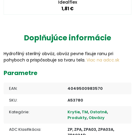
Idealflex
1,81 €
Doplňujúce informácie
Hydrofilný sterilný obväz, obväz pevne fixuje ranu pri
pohyboch a prispôsobuje sa tvaru tela.
Viac na adcc.sk
Parametre
EAN:
4049500983570
SKU:
A53780
Kategórie:
Krytie
,
TM
,
Ostatné
,
Produkty
,
Obväzy
ADC Klasifikácia:
ZP, ZPA, ZPA03, ZPA03A,