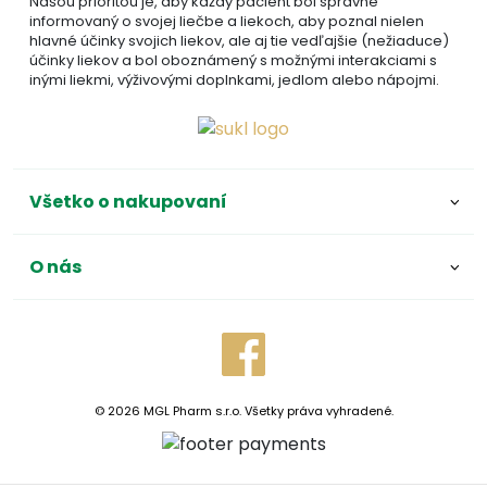
Našou prioritou je, aby každý pacient bol správne
informovaný o svojej liečbe a liekoch, aby poznal nielen
hlavné účinky svojich liekov, ale aj tie vedľajšie (nežiaduce)
účinky liekov a bol oboznámený s možnými interakciami s
inými liekmi, výživovými doplnkami, jedlom alebo nápojmi.
Všetko o nakupovaní
O nás
© 2026 MGL Pharm s.r.o. Všetky práva vyhradené.