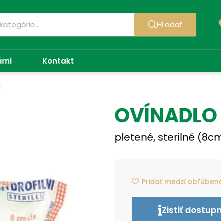
Hľadať
árni
Kontakt
É
OVÍNADLO
pletené, sterilné (8cm
Pridať medzi obľúben
Zistiť dostup