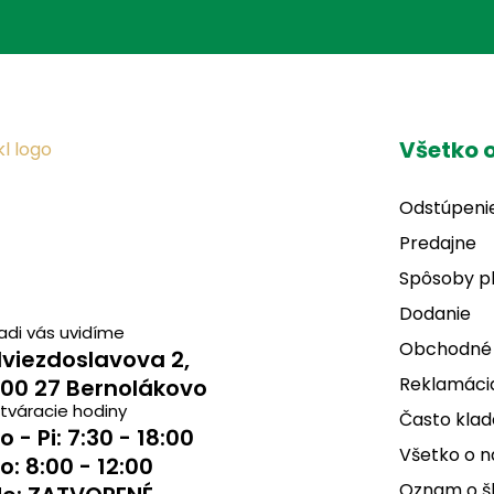
Všetko 
Odstúpeni
Predajne
Spôsoby p
Dodanie
adi vás uvidíme
Obchodné
viezdoslavova 2,
Reklamácia
00 27 Bernolákovo
tváracie hodiny
Často klad
o - Pi: 7:30 - 18:00
Všetko o 
o: 8:00 - 12:00
Oznam o š