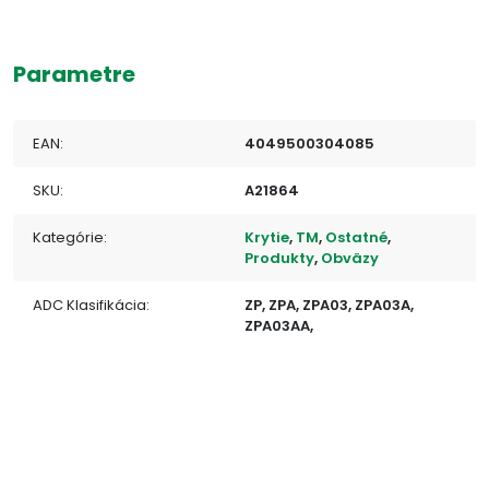
Parametre
EAN:
4049500304085
SKU:
A21864
Kategórie:
Krytie
,
TM
,
Ostatné
,
Produkty
,
Obväzy
ADC Klasifikácia:
ZP, ZPA, ZPA03, ZPA03A,
ZPA03AA,