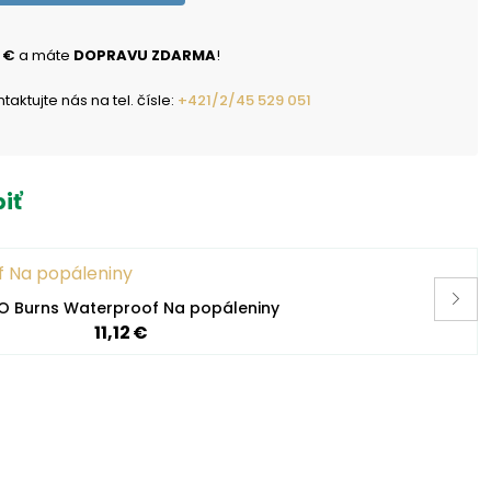
 €
a máte
DOPRAVU ZDARMA
!
ktujte nás na tel. čísle:
+421/2/45 529 051
iť
 Burns Waterproof Na popáleniny
11,12 €