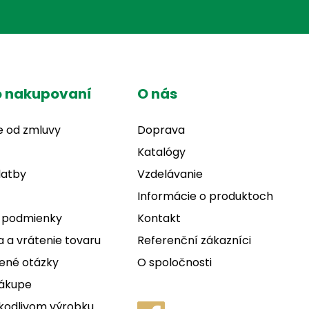
o nakupovaní
O nás
e od zmluvy
Doprava
Katalógy
latby
Vzdelávanie
Informácie o produktoch
 podmienky
Kontakt
 a vrátenie tovaru
Referenční zákazníci
ené otázky
O spoločnosti
nákupe
kodlivom výrobku