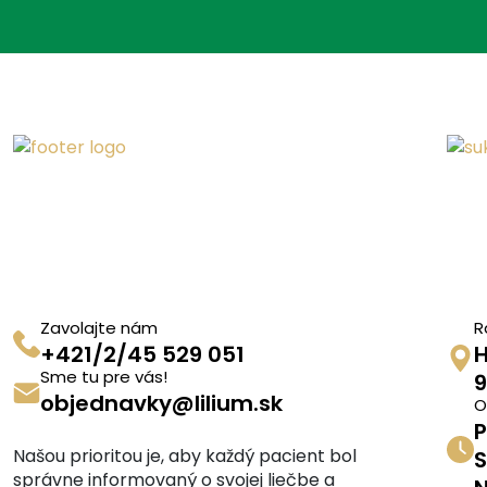
Zavolajte nám
R
+421/2/45 529 051
H
Sme tu pre vás!
9
objednavky@lilium.sk
O
P
Našou prioritou je, aby každý pacient bol
S
správne informovaný o svojej liečbe a