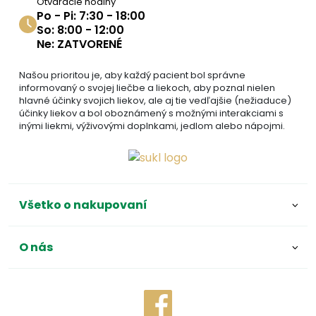
Otváracie hodiny
Po - Pi: 7:30 - 18:00
So: 8:00 - 12:00
Ne: ZATVORENÉ
Našou prioritou je, aby každý pacient bol správne
informovaný o svojej liečbe a liekoch, aby poznal nielen
hlavné účinky svojich liekov, ale aj tie vedľajšie (nežiaduce)
účinky liekov a bol oboznámený s možnými interakciami s
inými liekmi, výživovými doplnkami, jedlom alebo nápojmi.
Všetko o nakupovaní
O nás