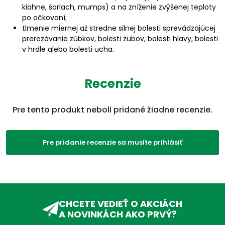
kiahne, šarlach, mumps) a na zníženie zvýšenej teploty
po očkovaní;
tlmenie miernej až stredne silnej bolesti sprevádzajúcej
prerezávanie zúbkov, bolesti zubov, bolesti hlavy, bolesti
v hrdle alebo bolesti ucha.
Liek má jahodovú príchuť. Dodáva sa v balení s dávkovacím
aplikátorom.
Viac na adcc.sk
Recenzie
Parametre
Pre tento produkt neboli pridané žiadne recenzie.
EAN:
5054563932013
Pre pridanie recenzie sa musíte prihlásiť
SKU:
0638E
Kategórie:
Jednozložkové
,
Teplota
,
Bolesť, teplota
,
Produkty
,
Viaczložkové
,
Tablety
,
Bolesť a zápal
CHCETE VEDIEŤ O AKCIÁCH
A NOVINKÁCH AKO PRVÝ?
ADC Klasifikácia:
HL, HLN, HLN02, HLN02B,
HLN02BE, HLN02BE01,