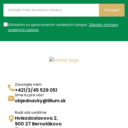
Trápi ma:
Niečo na horúčku
,
Na
Prihlásiť
bolesť
,
Bežná bolesť
,
Bolesť v
tehotenstve
Súhlasím so spracovaním osobných údajov.
Zásady ochrany
osobných údajov
.
Zavolajte nám
+421/2/45 529 051
Sme tu pre vás!
objednavky@lilium.sk
Radi vás uvidíme
Hviezdoslavova 2,
900 27 Bernolákovo