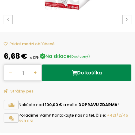
Pridať medzi obľúbené
6,68 €
Na sklade
(Dostupný)
s DPH
–
+
Do košíka
Strážny pes
Nakúpte nad
100,00 €
a máte
DOPRAVU ZDARMA
!
Poradíme Vám? Kontaktujte nás na tel. čísle:
+421/2/45
529 051