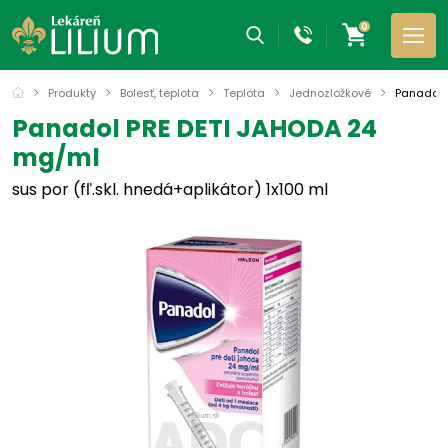
0
Produkty
Bolesť, teplota
Teplota
Jednozložkové
Panadol 
Panadol PRE DETI JAHODA 24
mg/ml
sus por (fľ.skl. hnedá+aplikátor) 1x100 ml