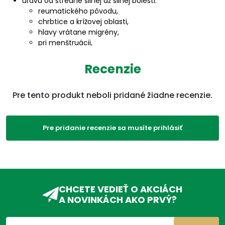
úľavu od stredne silnej až silnej bolesti:
reumatického pôvodu,
chrbtice a krížovej oblasti,
hlavy vrátane migrény,
pri menštruácii,
pri poranení kostí a kĺbov,
neuralgie rôzneho pôvodu (bolesti nervového
Recenzie
pôvodu),
zubov,
Pre tento produkt neboli pridané žiadne recenzie.
pri zápale vedľajších nosových dutín,
v hrdle,
svalov a kĺbov pri chrípke a prechladnutí.
vírusové infekcie sprevádzané suchým kašľom.
Pre pridanie recenzie sa musíte prihlásiť
Viac na adcc.sk
Parametre
CHCETE VEDIEŤ O AKCIÁCH
EAN:
8590335001824
A NOVINKÁCH AKO PRVÝ?
SKU:
27339