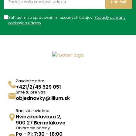
Prihlásiť
Kategórie:
Viaczložkové
,
Teplota
,
Bolesť, teplota
,
Produkty
,
Tablety
,
Bolesť a zápal
Súhlasím so spracovaním osobných údajov.
Zásady ochrany
osobných údajov
.
ADC Klasifikácia:
HL, HLN, HLN02, HLN02B,
HLN02BE, HLN02BE71,
Trápi ma:
Niečo na horúčku
,
Na
bolesť
,
Bežná bolesť
,
Bolesť v
tehotenstve
Zavolajte nám
+421/2/45 529 051
Sme tu pre vás!
objednavky@lilium.sk
Radi vás uvidíme
Hviezdoslavova 2,
900 27 Bernolákovo
Otváracie hodiny
Po - Pi: 7:30 - 18:00