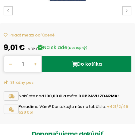
Pridať medzi obľúbené
9,01 €
Na sklade
(Dostupný)
s DPH
–
+
Do košíka
Strážny pes
Nakúpte nad
100,00 €
a máte
DOPRAVU ZDARMA
!
Poradíme Vám? Kontaktujte nás na tel. čísle:
+421/2/45
529 051
Doporučujeme dokúpiť