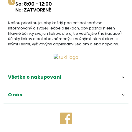
So: 8:00 - 12:00
Ne: ZATVORENÉ
Našou prioritou je, aby každý pacient bol správne
informovaný o svojej liečbe a liekoch, aby poznal nielen
hlavné účinky svojich liekov, ale aj tie vedľajšie (nežiaduce)
účinky liekov a bol oboznámený s možnými interakciami s
inými liekmi, výživovými doplnkami, jedlom alebo nápojmi.
Všetko o nakupovaní
O nás