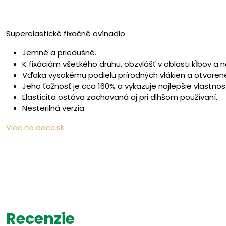
Superelastické fixačné ovínadlo
Jemné a priedušné.
K fixáciám všetkého druhu, obzvlášť v oblasti kĺbov a n
Vďaka vysokému podielu prírodných vlákien a otvorene
Jeho ťažnosť je cca 160% a vykazuje najlepšie vlastnost
Elasticita ostáva zachovaná aj pri dlhšom používaní.
Nesterilná verzia.
Viac na adcc.sk
Recenzie