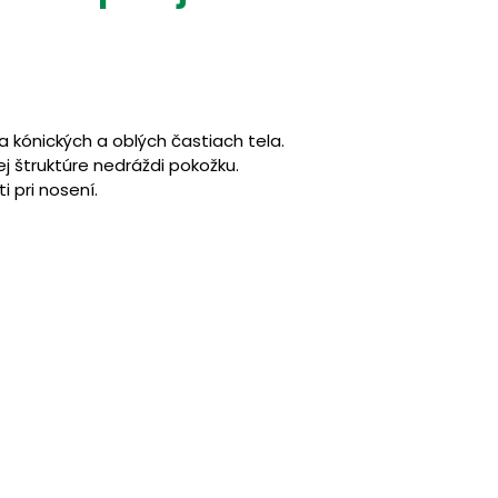
a kónických a oblých častiach tela.
j štruktúre nedráždi pokožku.
i pri nosení.