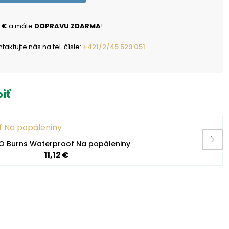
 €
a máte
DOPRAVU ZDARMA
!
ktujte nás na tel. čísle:
+421/2/45 529 051
iť
 Burns Waterproof Na popáleniny
11,12 €