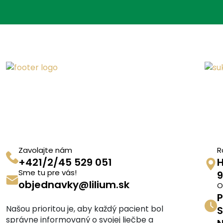
Zavolajte nám
R
+421/2/45 529 051
H
Sme tu pre vás!
9
objednavky@lilium.sk
O
P
Našou prioritou je, aby každý pacient bol
S
správne informovaný o svojej liečbe a