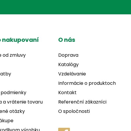
o nakupovaní
O nás
e od zmluvy
Doprava
Katalógy
latby
Vzdelávanie
Informácie o produktoch
 podmienky
Kontakt
 a vrátenie tovaru
Referenční zákazníci
ené otázky
O spoločnosti
nákupe
kodlivom výrobku