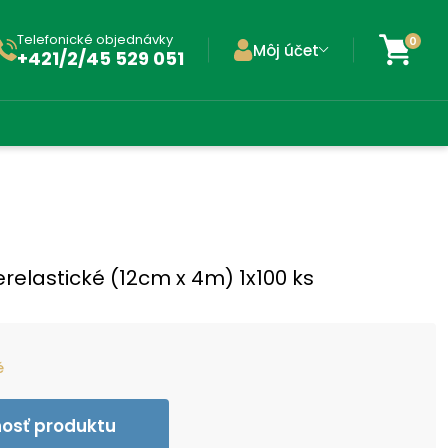
Telefonické objednávky
0
Môj účet
+421/2/45 529 051
relastické (12cm x 4m) 1x100 ks
é
nosť produktu