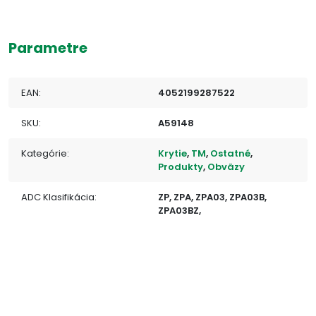
Parametre
EAN:
4052199287522
SKU:
A59148
Kategórie:
Krytie
,
TM
,
Ostatné
,
Produkty
,
Obväzy
ADC Klasifikácia:
ZP, ZPA, ZPA03, ZPA03B,
ZPA03BZ,