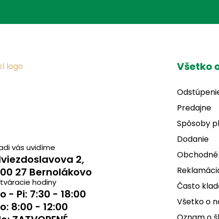
Všetko 
Odstúpeni
Predajne
Spôsoby p
Dodanie
adi vás uvidíme
Obchodné
viezdoslavova 2,
Reklamácia
00 27 Bernolákovo
tváracie hodiny
Často klad
o - Pi: 7:30 - 18:00
Všetko o 
o: 8:00 - 12:00
Oznam o š