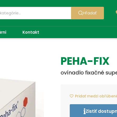
Hľadať
árni
Kontakt
PEHA-FIX
ovínadlo fixačné supe
Pridať medzi obľúben
Zistiť dostup