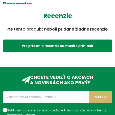
Parametre
Recenzie
EAN:
4052199287379
SKU:
A21929
Pre tento produkt neboli pridané žiadne recenzie.
Kategórie:
Krytie
,
TM
,
Ostatné
,
Produkty
,
Obväzy
Pre pridanie recenzie sa musíte prihlásiť
ADC Klasifikácia:
ZP, ZPA, ZPA03, ZPA03B,
ZPA03BZ,
CHCETE VEDIEŤ O AKCIÁCH
A NOVINKÁCH AKO PRVÝ?
Prihlásiť
Súhlasím so spracovaním osobných údajov.
Zásady ochrany
osobných údajov
.