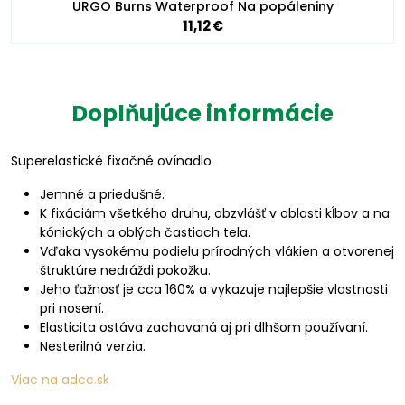
URGO Burns Waterproof Na popáleniny
11,12 €
Doplňujúce informácie
Superelastické fixačné ovínadlo
Jemné a priedušné.
K fixáciám všetkého druhu, obzvlášť v oblasti kĺbov a na
kónických a oblých častiach tela.
Vďaka vysokému podielu prírodných vlákien a otvorenej
štruktúre nedráždi pokožku.
Jeho ťažnosť je cca 160% a vykazuje najlepšie vlastnosti
pri nosení.
Elasticita ostáva zachovaná aj pri dlhšom používaní.
Nesterilná verzia.
Viac na adcc.sk