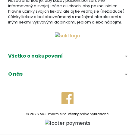
Našou prioritou je, aby každý pacient bol správne
informovaný o svojej liečbe a liekoch, aby poznal nielen
hlavné účinky svojich liekov, ale aj tie vedľajšie (nežiaduce)
účinky liekov a bol oboznámený s možnými interakciami s
inými liekmi, výživovými doplnkami, jedlom alebo nápojmi.
Všetko o nakupovaní
O nás
© 2026 MGL Pharm s.r.o. Všetky práva vyhradené.