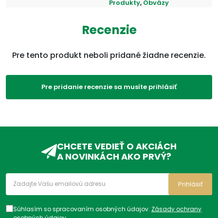
Produkty
,
Obväzy
ADC Klasifikácia:
ZP, ZPA, ZPA01, ZPA01C,
Recenzie
ZPA01CZ,
Pre tento produkt neboli pridané žiadne recenzie.
Pre pridanie recenzie sa musíte prihlásiť
CHCETE VEDIEŤ O AKCIÁCH
A NOVINKÁCH AKO PRVÝ?
Prihlásiť
Súhlasím so spracovaním osobných údajov.
Zásady ochrany
osobných údajov
.