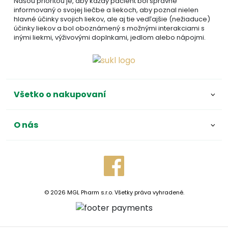
Našou prioritou je, aby každý pacient bol správne
informovaný o svojej liečbe a liekoch, aby poznal nielen
hlavné účinky svojich liekov, ale aj tie vedľajšie (nežiaduce)
účinky liekov a bol oboznámený s možnými interakciami s
inými liekmi, výživovými doplnkami, jedlom alebo nápojmi.
Všetko o nakupovaní
O nás
© 2026 MGL Pharm s.r.o. Všetky práva vyhradené.