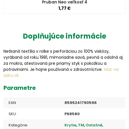
Pruban Neo veľkosť 4
1,77 €
Doplňujúce informácie
Netkaná textília v rolke s perforáciou zo 100% viskózy,
vyrábaná od roku 1981, mimoriadne savá, pevná a odolná aj
za mokra, atestovaná pre priamy styk s pokožkou a
potravinami. Je hojne používaná v zdravotníctve.
Viac na
adcc.sk
Parametre
EAN:
8595241790596
SKU:
P68580
Kategórie:
Krytie
,
TM
,
Ostatné
,