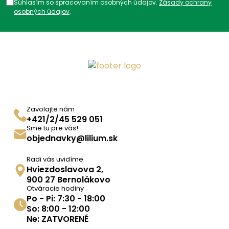
Súhlasím so spracovaním osobných údajov.
Zásady ochrany
osobných údajov
.
Zavolajte nám
+421/2/45 529 051
Sme tu pre vás!
objednavky@lilium.sk
Radi vás uvidíme
Hviezdoslavova 2,
900 27 Bernolákovo
Otváracie hodiny
Po - Pi: 7:30 - 18:00
So: 8:00 - 12:00
Ne: ZATVORENÉ