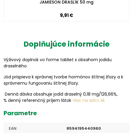
JAMIESON DRASLÍK 50 mg
9,91 €
Doplňujúce informácie
Výživový doplnok vo forme tabliet s obsahom jodidu
draselného.
Jód prispieva k správnej tvorbe hormónov štítnej žľazy a k
správnemu fungovaniu štítnej žľazy.
Denná dávka obsahuje jodid draselný 0,18 mg/126,66%,
% denný referenčný príjem látok
Viac na adcc.sk
Parametre
EAN:
8594195440960