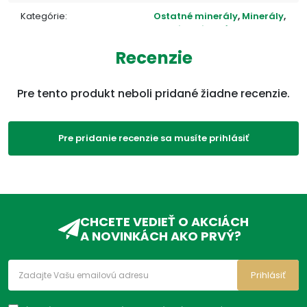
Kategórie:
Ostatné minerály
,
Minerály
,
Imunita, vitamíny,
minerály
,
Produkty
Recenzie
ADC Klasifikácia:
VD, VDC, VDC02, VDC02H,
Pre tento produkt neboli pridané žiadne recenzie.
Pre pridanie recenzie sa musíte prihlásiť
CHCETE VEDIEŤ O AKCIÁCH
A NOVINKÁCH AKO PRVÝ?
Prihlásiť