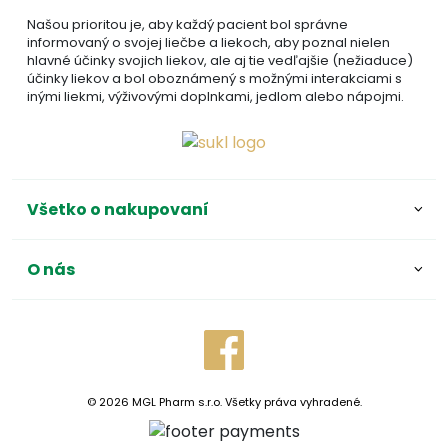
Našou prioritou je, aby každý pacient bol správne
informovaný o svojej liečbe a liekoch, aby poznal nielen
hlavné účinky svojich liekov, ale aj tie vedľajšie (nežiaduce)
účinky liekov a bol oboznámený s možnými interakciami s
inými liekmi, výživovými doplnkami, jedlom alebo nápojmi.
Všetko o nakupovaní
O nás
© 2026 MGL Pharm s.r.o. Všetky práva vyhradené.