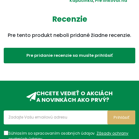
Kapucínka
,
Pre linkovať na
sezónny 7.
,
Močové a
pohlavné cesty
Recenzie
ADC Klasifikácia:
VD, VDC, VDC90,
Pre tento produkt neboli pridané žiadne recenzie.
Pre pridanie recenzie sa musíte prihlásiť
CHCETE VEDIEŤ O AKCIÁCH
A NOVINKÁCH AKO PRVÝ?
Prihlásiť
Súhlasím so spracovaním osobných údajov.
Zásady ochrany
osobných údajov
.