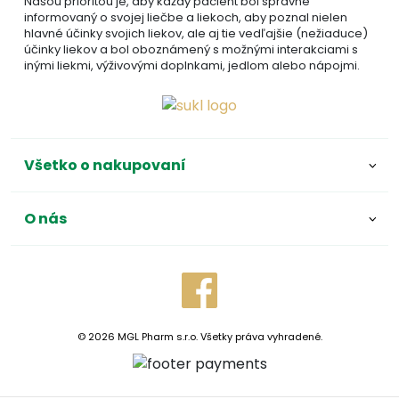
Našou prioritou je, aby každý pacient bol správne
informovaný o svojej liečbe a liekoch, aby poznal nielen
hlavné účinky svojich liekov, ale aj tie vedľajšie (nežiaduce)
účinky liekov a bol oboznámený s možnými interakciami s
inými liekmi, výživovými doplnkami, jedlom alebo nápojmi.
Všetko o nakupovaní
O nás
© 2026 MGL Pharm s.r.o. Všetky práva vyhradené.