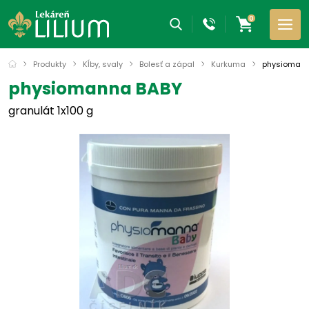
0
Produkty
Kĺby, svaly
Bolesť a zápal
Kurkuma
physiomann
physiomanna BABY
granulát 1x100 g