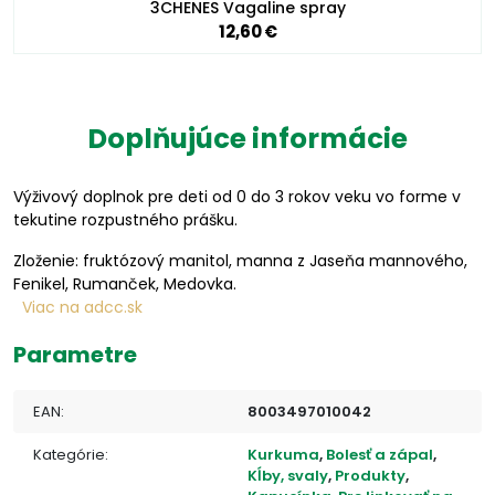
3CHENES Vagaline spray
12,60 €
Doplňujúce informácie
Výživový doplnok pre deti od 0 do 3 rokov veku vo forme v
tekutine rozpustného prášku.
Zloženie: fruktózový manitol, manna z Jaseňa mannového,
Fenikel, Rumanček, Medovka.
Viac na adcc.sk
Parametre
EAN:
8003497010042
Kategórie:
Kurkuma
,
Bolesť a zápal
,
Kĺby, svaly
,
Produkty
,