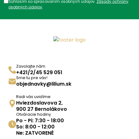
Súhlasím so spracovaním osobných údajov.
Zásady ochrany
osobných údajov
.
Zavolajte nám
+421/2/45 529 051
Sme tu pre vás!
objednavky@lilium.sk
Radi vás uvidíme
Hviezdoslavova 2,
900 27 Bernolákovo
Otváracie hodiny
Po - Pi: 7:30 - 18:00
So: 8:00 - 12:00
Ne: ZATVORENÉ