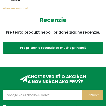
vlasov.
Viac na adcc.sk
Parametre
Recenzie
EAN:
8594059739575
Pre tento produkt neboli pridané žiadne recenzie.
Kategórie:
Lupiny
,
Vlasy
,
Krása, koža a
vlasy
,
Produkty
,
Tablety
Pre pridanie recenzie sa musíte prihlásiť
ADC Klasifikácia:
VD, VDC, VDC51,
CHCETE VEDIEŤ O AKCIÁCH
A NOVINKÁCH AKO PRVÝ?
Prihlásiť