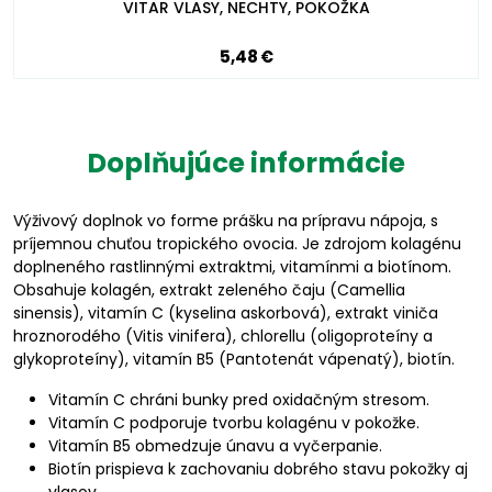
VITAR VLASY, NECHTY, POKOŽKA
5,48 €
Doplňujúce informácie
Výživový doplnok vo forme prášku na prípravu nápoja, s
príjemnou chuťou tropického ovocia. Je zdrojom kolagénu
doplneného rastlinnými extraktmi, vitamínmi a biotínom.
Obsahuje kolagén, extrakt zeleného čaju (Camellia
sinensis), vitamín C (kyselina askorbová), extrakt viniča
hroznorodého (Vitis vinifera), chlorellu (oligoproteíny a
glykoproteíny), vitamín B5 (Pantotenát vápenatý), biotín.
Vitamín C chráni bunky pred oxidačným stresom.
Vitamín C podporuje tvorbu kolagénu v pokožke.
Vitamín B5 obmedzuje únavu a vyčerpanie.
Biotín prispieva k zachovaniu dobrého stavu pokožky aj