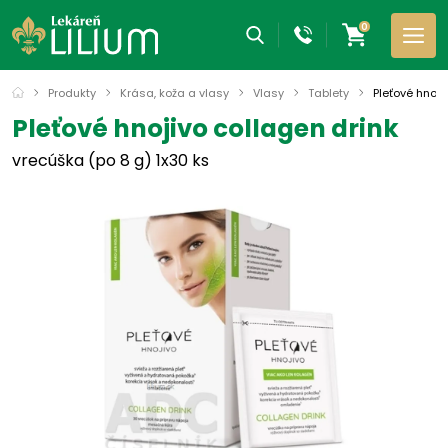
0
Produkty
Krása, koža a vlasy
Vlasy
Tablety
Pleťové hnoji
Pleťové hnojivo collagen drink
vrecúška (po 8 g) 1x30 ks