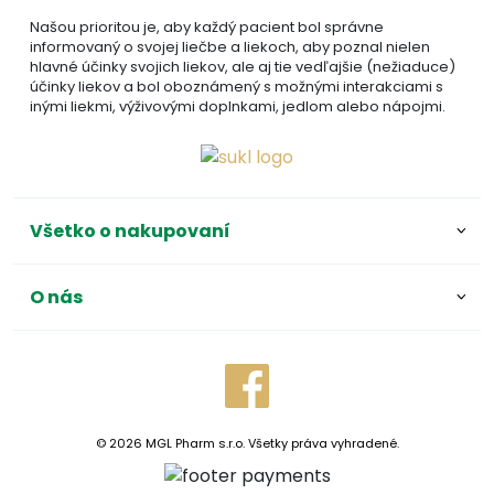
Našou prioritou je, aby každý pacient bol správne
informovaný o svojej liečbe a liekoch, aby poznal nielen
hlavné účinky svojich liekov, ale aj tie vedľajšie (nežiaduce)
účinky liekov a bol oboznámený s možnými interakciami s
inými liekmi, výživovými doplnkami, jedlom alebo nápojmi.
Všetko o nakupovaní
O nás
© 2026 MGL Pharm s.r.o. Všetky práva vyhradené.