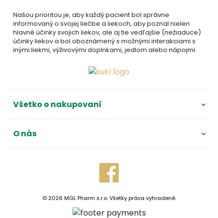
Našou prioritou je, aby každý pacient bol správne
informovaný o svojej liečbe a liekoch, aby poznal nielen
hlavné účinky svojich liekov, ale aj tie vedľajšie (nežiaduce)
účinky liekov a bol oboznámený s možnými interakciami s
inými liekmi, výživovými doplnkami, jedlom alebo nápojmi.
Všetko o nakupovaní
O nás
© 2026 MGL Pharm s.r.o. Všetky práva vyhradené.