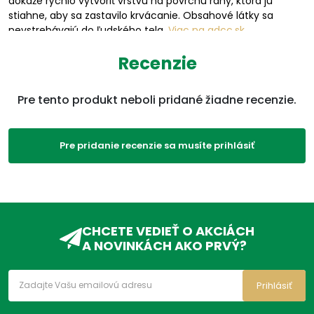
dokáže rýchlo vytvoriť vrstvu na povrchu rany, ktorá ju
stiahne, aby sa zastavilo krvácanie. Obsahové látky sa
nevstrebávajú do ľudského tela.
Viac na adcc.sk
Parametre
Recenzie
EAN:
8588009318552
Pre tento produkt neboli pridané žiadne recenzie.
SKU:
P7104A
Pre pridanie recenzie sa musíte prihlásiť
Kategórie:
Krytie
,
TM
,
Ostatné
,
Produkty
,
Obväzy
ADC Klasifikácia:
ZP, ZPA, ZPA02, ZPA02C,
ZPA02CC,
CHCETE VEDIEŤ O AKCIÁCH
A NOVINKÁCH AKO PRVÝ?
Prihlásiť