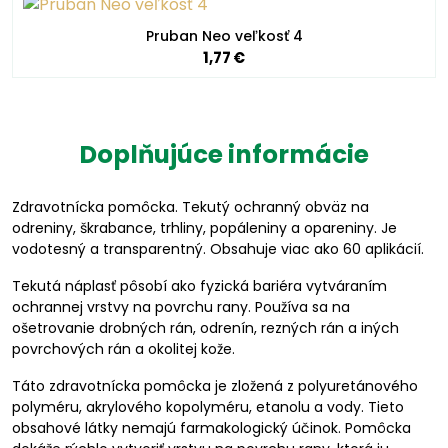
Pruban Neo veľkosť 4
1,77 €
Doplňujúce informácie
Zdravotnícka pomôcka. Tekutý ochranný obväz na
odreniny, škrabance, trhliny, popáleniny a opareniny. Je
vodotesný a transparentný. Obsahuje viac ako 60 aplikácií.
Tekutá náplasť pôsobí ako fyzická bariéra vytváraním
ochrannej vrstvy na povrchu rany. Používa sa na
ošetrovanie drobných rán, odrenín, rezných rán a iných
povrchových rán a okolitej kože.
Táto zdravotnícka pomôcka je zložená z polyuretánového
polyméru, akrylového kopolyméru, etanolu a vody. Tieto
obsahové látky nemajú farmakologický účinok. Pomôcka