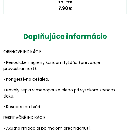
Halicar
7,90 €
Doplňujúce informácie
OBEHOVÉ INDIKÁCIE:
• Periodické migrény koncom týždňa (prevažuje
pravostrannosť).
• Kongestívna cefalea.
• Návaly tepla v menopauze alebo pri vysokom krvnom
tlaku.
• Rosacea na tvári.
RESPIRAČNÉ INDIKÁCIE:
• Akútna rinitída aj po malom prechladnutí.