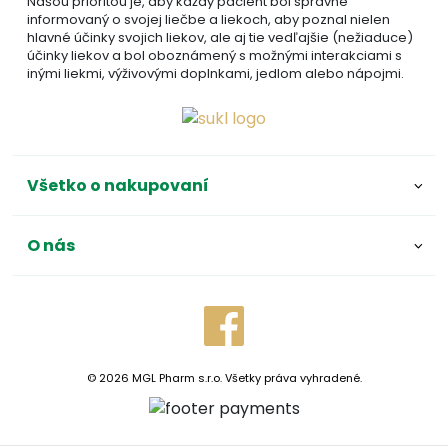
Našou prioritou je, aby každý pacient bol správne
Kategórie:
Jednozložkové
,
informovaný o svojej liečbe a liekoch, aby poznal nielen
Homeopatia
,
Ostatné
,
hlavné účinky svojich liekov, ale aj tie vedľajšie (nežiaduce)
Produkty
účinky liekov a bol oboznámený s možnými interakciami s
inými liekmi, výživovými doplnkami, jedlom alebo nápojmi.
ADC Klasifikácia:
HL, HLV, HLV03, HLV03A,
HLV03AX,
Všetko o nakupovaní
O nás
© 2026 MGL Pharm s.r.o. Všetky práva vyhradené.