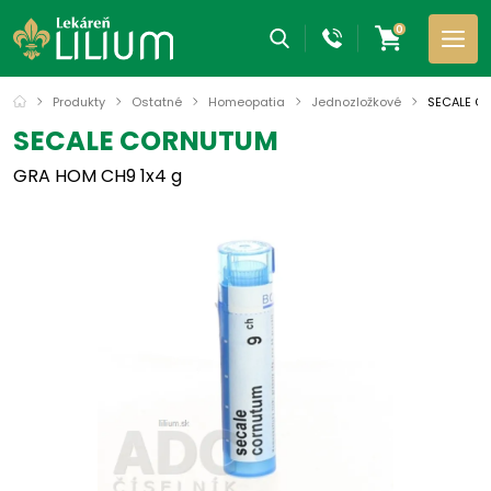
0
Produkty
Ostatné
Homeopatia
Jednozložkové
SECALE C
SECALE CORNUTUM
GRA HOM CH9 1x4 g