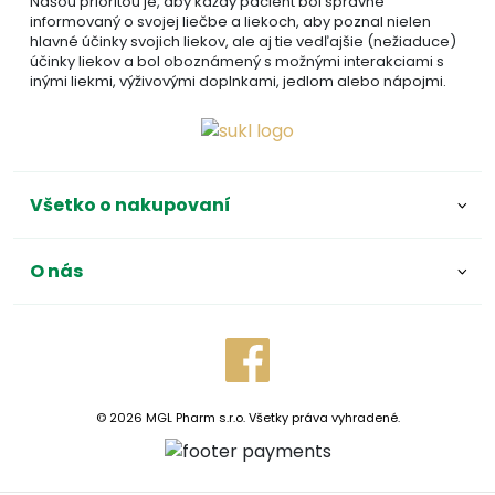
Našou prioritou je, aby každý pacient bol správne
informovaný o svojej liečbe a liekoch, aby poznal nielen
hlavné účinky svojich liekov, ale aj tie vedľajšie (nežiaduce)
účinky liekov a bol oboznámený s možnými interakciami s
inými liekmi, výživovými doplnkami, jedlom alebo nápojmi.
Všetko o nakupovaní
O nás
© 2026 MGL Pharm s.r.o. Všetky práva vyhradené.