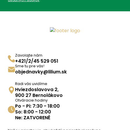
Parametre
EAN:
3352710667101
SKU:
45830
Kategórie:
Jednozložkové
,
Zavolajte nám
Homeopatia
,
Ostatné
,
+421/2/45 529 051
Produkty
Sme tu pre vás!
objednavky@lilium.sk
ADC Klasifikácia:
HL, HLV, HLV03, HLV03A,
HLV03AX,
Radi vás uvidíme
Hviezdoslavova 2,
900 27 Bernolákovo
Otváracie hodiny
Po - Pi: 7:30 - 18:00
So: 8:00 - 12:00
Ne: ZATVORENÉ