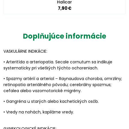
Halicar
7,90 €
Doplňujúce informácie
VASKULÁRNE INDIKÁCIE:
• Arteritída a arteriopatia. Secale cornutum sa indikuje
systematicky pri všetkých týchto ochoreniach.
• Spazmy artérií a arteriol – Raynaudova choroba, omrzliny;
retinopatia arteriálného pôvodu; cerebrálny spazmus;
cefalea alebo vazomotorické migrény.
• Gangréna u starých alebo kachetických osôb.
• Vredy na nohách, kapilárne vredy.
GYNEKOLOGICKÉ INDIKÁCIE: