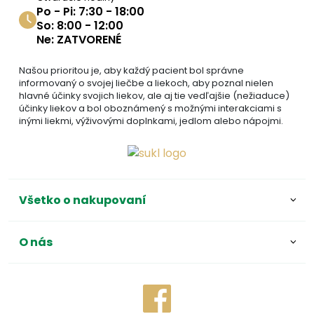
Po - Pi: 7:30 - 18:00
So: 8:00 - 12:00
Ne: ZATVORENÉ
Našou prioritou je, aby každý pacient bol správne
informovaný o svojej liečbe a liekoch, aby poznal nielen
hlavné účinky svojich liekov, ale aj tie vedľajšie (nežiaduce)
účinky liekov a bol oboznámený s možnými interakciami s
inými liekmi, výživovými doplnkami, jedlom alebo nápojmi.
Všetko o nakupovaní
O nás