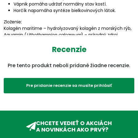
Vápnik pomáha udržať normálny stav kostí.
Horčík napomáha syntéze bielkovinových látok.
Zloženie:
Kolagén maritime – hydrolyzovaný kolagén z morských rýb,
Aquamin (
Lithothamnion calcareum
) – prírodný zdroj
vápnika a horčíka (uhličitan vápenatý, hydroxid horečnatý),
Recenzie
kyselina L-askorbová. Obal kapsuly: želatína.
Lepok (mg/1 kg): <5,0. Vhodné pre celiatikov.
Viac na adcc.sk
Pre tento produkt neboli pridané žiadne recenzie.
Parametre
EAN:
8594006899574
Pre pridanie recenzie sa musíte prihlásiť
Kategórie:
Glukozamín
,
VDC69
,
Kĺby,
svaly
,
Produkty
,
Kyselina
hyalurónová
,
Bolesť a
zápal
,
Kolagén
,
Chondroidín
,
Regenerácia
CHCETE VEDIEŤ O AKCIÁCH
kĺbov
A NOVINKÁCH AKO PRVÝ?
ADC Klasifikácia:
VD, VDC, VDC19,