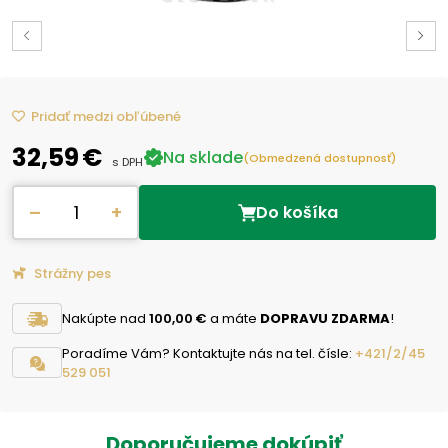
Pridať medzi obľúbené
32,59 €
Na sklade
(Obmedzená dostupnosť)
s DPH
–
+
Do košíka
Strážny pes
Nakúpte nad
100,00 €
a máte
DOPRAVU ZDARMA
!
Poradíme Vám? Kontaktujte nás na tel. čísle:
+421/2/45
529 051
Doporučujeme dokúpiť