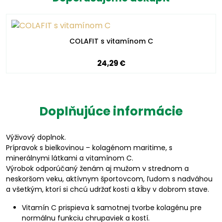
COLAFIT s vitamínom C
24,29 €
Doplňujúce informácie
Výživový doplnok.
Prípravok s bielkovinou – kolagénom maritime, s
minerálnymi látkami a vitamínom C.
Výrobok odporúčaný ženám aj mužom v strednom a
neskoršom veku, aktívnym športovcom, ľudom s nadváhou
a všetkým, ktorí si chcú udržať kosti a kĺby v dobrom stave.
Vitamín C prispieva k samotnej tvorbe kolagénu pre
normálnu funkciu chrupaviek a kostí.