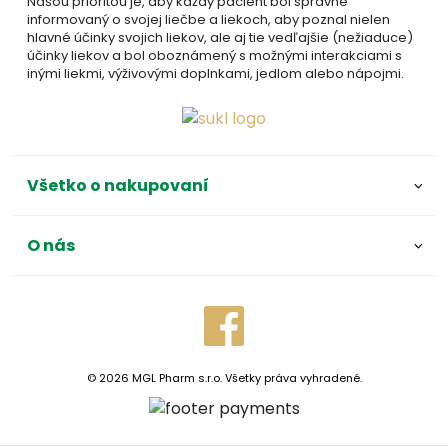
Našou prioritou je, aby každý pacient bol správne
informovaný o svojej liečbe a liekoch, aby poznal nielen
hlavné účinky svojich liekov, ale aj tie vedľajšie (nežiaduce)
účinky liekov a bol oboznámený s možnými interakciami s
inými liekmi, výživovými doplnkami, jedlom alebo nápojmi.
Všetko o nakupovaní
O nás
© 2026 MGL Pharm s.r.o. Všetky práva vyhradené.