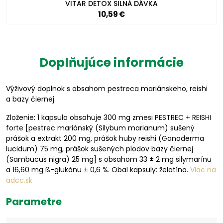
VITAR DETOX SILNÁ DÁVKA
10,59 €
Doplňujúce informácie
Výživový doplnok s obsahom pestreca mariánskeho, reishi
a bazy čiernej.
Zloženie: 1 kapsula obsahuje 300 mg zmesi PESTREC + REISHI
forte [pestrec mariánský (Silybum marianum) sušený
prášok a extrakt 200 mg, prášok huby reishi (Ganoderma
lucidum) 75 mg, prášok sušených plodov bazy čiernej
(Sambucus nigra) 25 mg] s obsahom 33 ± 2 mg silymarínu
a 16,60 mg ß-glukánu ± 0,6 %. Obal kapsuly: želatína.
Viac na
adcc.sk
Parametre