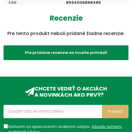
EAN:
8594006898485
Kategórie:
Sylimarin
,
Pečeň
,
Ostatné
,
Recenzie
Produkty
ADC Klasifikácia:
VD, VDC, VDC30,
Pre tento produkt neboli pridané žiadne recenzie.
Pre pridanie recenzie sa musíte prihlásiť
CHCETE VEDIEŤ O AKCIÁCH
A NOVINKÁCH AKO PRVÝ?
Prihlásiť
Súhlasím so spracovaním osobných údajov.
Zásady ochrany
osobných údajov
.