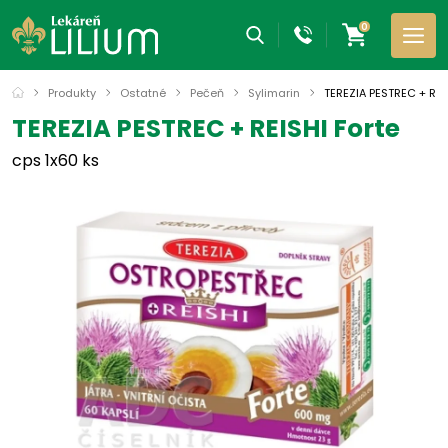
0
Produkty
Ostatné
Pečeň
Sylimarin
TEREZIA PESTREC + REI
TEREZIA PESTREC + REISHI Forte
cps 1x60 ks