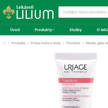
Úvod
Produkty
Služby
O lek
Produkty
Krása, koža a vlasy
Psoriáza
Maste, gély, 