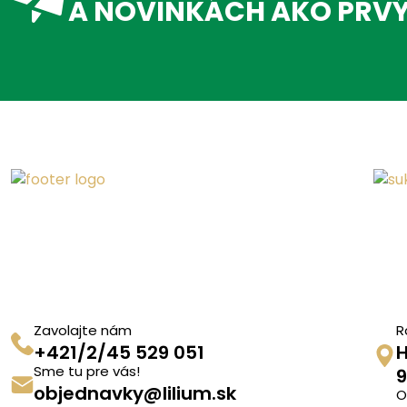
A NOVINKÁCH AKO PRV
Zavolajte nám
R
+421/2/45 529 051
H
Sme tu pre vás!
9
objednavky@lilium.sk
O