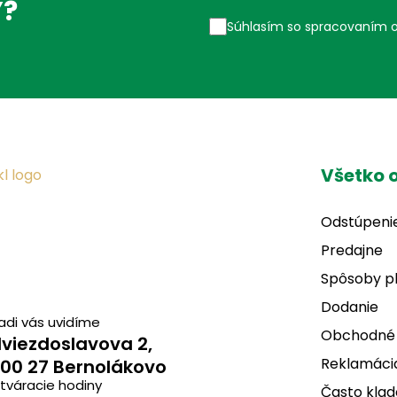
Ý?
Súhlasím so spracovaním 
Všetko 
Odstúpeni
Predajne
Spôsoby p
Dodanie
adi vás uvidíme
Obchodné
viezdoslavova 2,
Reklamácia
00 27 Bernolákovo
tváracie hodiny
Často klad