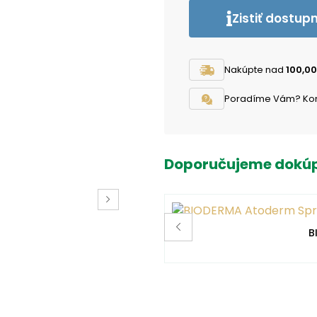
Zistiť dostup
Nakúpte nad
100,00
Poradíme Vám? Konta
Doporučujeme dokúp
B