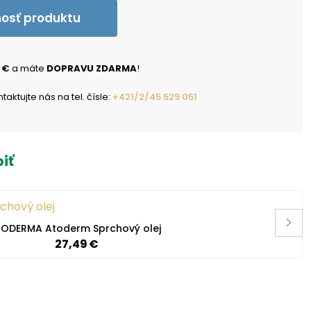
nosť produktu
 €
a máte
DOPRAVU ZDARMA
!
ktujte nás na tel. čísle:
+421/2/45 529 051
iť
IODERMA Atoderm Sprchový olej
27,49 €