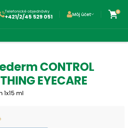
Telefonické objednávky
0
Môj účet
+421/2/45 529 051
lederm CONTROL
THING EYECARE
 1x15 ml
é