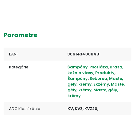
Parametre
EAN:
3661434008481
Kategórie:
Šampóny
,
Psoriáza
,
Krása,
koža a vlasy
,
Produkty
,
Šampóny
,
Seborea
,
Maste,
gély, krémy
,
Ekzémy
,
Maste,
gély, krémy
,
Maste, gély,
krémy
ADC Klasifikácia:
KV, KVZ, KVZ20,