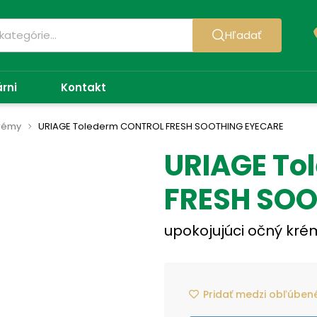
Hľadať
árni
Kontakt
krémy
URIAGE Tolederm CONTROL FRESH SOOTHING EYECARE
URIAGE To
FRESH SOO
upokojujúci očný krém
Pridať medzi obľúben