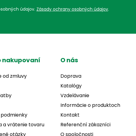
osobných údajov.
Zásady ochrany osobných údajov
.
o nakupovaní
O nás
e od zmluvy
Doprava
Katalógy
latby
Vzdelávanie
Informácie o produktoch
 podmienky
Kontakt
 a vrátenie tovaru
Referenční zákazníci
ené otázky
O spoločnosti