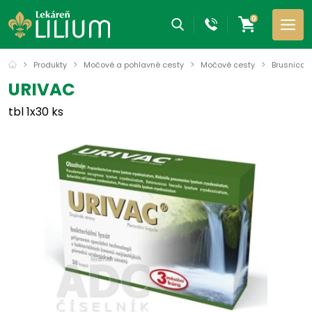
0
Produkty
Močové a pohlavné cesty
Močové cesty
Brusnica
URIVAC
tbl 1x30 ks