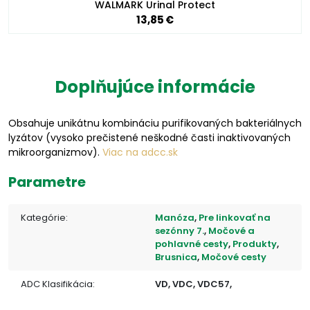
WALMARK Urinal Protect
13,85 €
Doplňujúce informácie
Obsahuje unikátnu kombináciu purifikovaných bakteriálnych
lyzátov (vysoko prečistené neškodné časti inaktivovaných
mikroorganizmov).
Viac na adcc.sk
Parametre
Kategórie:
Manóza
,
Pre linkovať na
sezónny 7.
,
Močové a
pohlavné cesty
,
Produkty
,
Brusnica
,
Močové cesty
ADC Klasifikácia:
VD, VDC, VDC57,