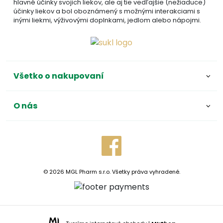
hlavné účinky svojich liekov, ale aj tie vedľajšie (nežiaduce)
účinky liekov a bol oboznámený s možnými interakciami s
inými liekmi, výživovými doplnkami, jedlom alebo nápojmi.
Všetko o nakupovaní
O nás
© 2026 MGL Pharm s.r.o. Všetky práva vyhradené.