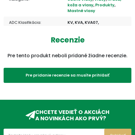
koža a vlasy
,
Produkty
,
Mastné vlasy
ADC Klasifikácia:
KV, KVA, KVA07,
Trápi ma:
Šampóny
,
Lupiny
,
Suché
Recenzie
vlasy
,
Mastné vlasy
,
Citlivá
pokožka
Pre tento produkt neboli pridané žiadne recenzie.
Pre pridanie recenzie sa musíte prihlásiť
CHCETE VEDIEŤ O AKCIÁCH
A NOVINKÁCH AKO PRVÝ?