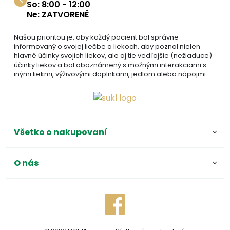
So: 8:00 - 12:00
Ne: ZATVORENÉ
Našou prioritou je, aby každý pacient bol správne
informovaný o svojej liečbe a liekoch, aby poznal nielen
hlavné účinky svojich liekov, ale aj tie vedľajšie (nežiaduce)
účinky liekov a bol oboznámený s možnými interakciami s
inými liekmi, výživovými doplnkami, jedlom alebo nápojmi.
Všetko o nakupovaní
O nás