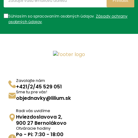
Prihlásiť
Súhlasím so spracovaním osobných údajov.
Zásady ochrany
osobných údajov
.
Zavolajte nám
+421/2/45 529 051
Sme tu pre vás!
objednavky@lilium.sk
Radi vás uvidíme
Hviezdoslavova 2,
900 27 Bernolákovo
Otváracie hodiny
Po - Pi: 7:30 - 18:00