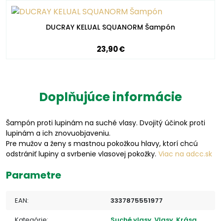
DUCRAY KELUAL SQUANORM Šampón
23,90 €
Doplňujúce informácie
Šampón proti lupinám na suché vlasy. Dvojitý účinok proti
lupinám a ich znovuobjaveniu.
Pre mužov a ženy s mastnou pokožkou hlavy, ktorí chcú
odstrániť lupiny a svrbenie vlasovej pokožky.
Viac na adcc.sk
Parametre
EAN:
3337875551977
Kategórie:
Suché vlasy
,
Vlasy
,
Krása,