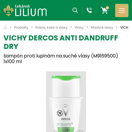
0
Produkty
Krása, koža a vlasy
Vlasy
Mastné vlasy
VICHY 
VICHY DERCOS ANTI DANDRUFF
DRY
šampón proti lupinám na suché vlasy (M9169500)
1x100 ml