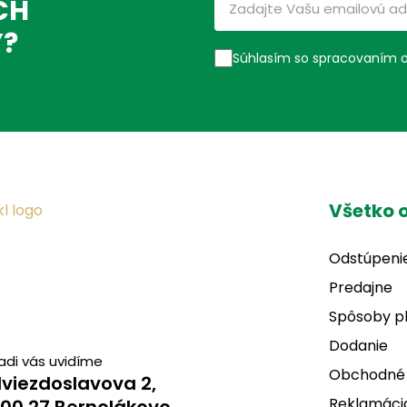
CH
Ý?
Súhlasím so spracovaním 
Všetko 
Odstúpeni
Predajne
Spôsoby p
Dodanie
adi vás uvidíme
Obchodné
viezdoslavova 2,
Reklamácia