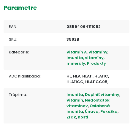
Parametre
EAN:
08594064111052
SKU:
3592B
Kategórie:
Vitamín A
,
Vitamíny
,
Imunita, vitamíny,
minerály
,
Produkty
ADC Klasifikácia:
HL, HLA, HLA11, HLA11C,
HLA11CC, HLA11CC05,
Trápi ma:
Imunita
,
Doplniť vitamíny
,
Vitamín
,
Nedostatok
vitamínov
,
Oslabená
imunita
,
Únava
,
Pokožka
,
Zrak
,
Kosti