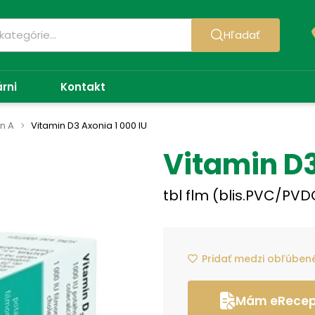
Hľadať
árni
Kontakt
n A
Vitamin D3 Axonia 1 000 IU
Vitamin D3
tbl flm (blis.PVC/PVD
Pridať medzi obľúben
Mám eRecept