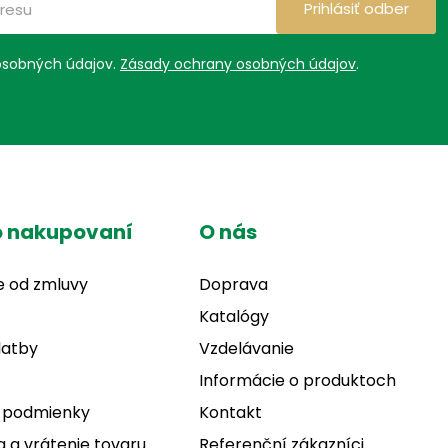
Prihlásiť odber
osobných údajov.
Zásady ochrany osobných údajov
.
o nakupovaní
O nás
e od zmluvy
Doprava
Katalógy
latby
Vzdelávanie
Informácie o produktoch
 podmienky
Kontakt
 a vrátenie tovaru
Referenční zákazníci