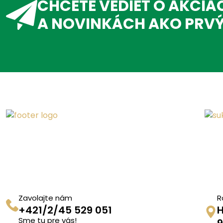
CHCETE VEDIEŤ O AKCIÁ
A NOVINKÁCH AKO PRV
Zavolajte nám
R
+421/2/45 529 051
H
Sme tu pre vás!