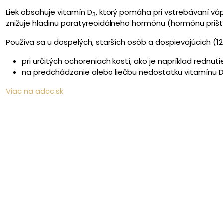
Liek obsahuje vitamín D
, ktorý pomáha pri vstrebávaní váp
3
znižuje hladinu paratyreoidálneho hormónu (hormónu priští
Používa sa u dospelých, starších osôb a dospievajúcich (12
pri určitých ochoreniach kostí, ako je napríklad rednut
na predchádzanie alebo liečbu nedostatku vitamínu D
Viac na adcc.sk