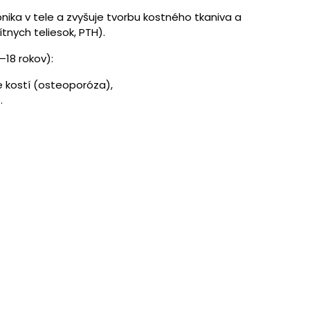
nika v tele a zvyšuje tvorbu kostného tkaniva a
tnych teliesok, PTH).
–18 rokov):
ie kostí (osteoporóza),
.