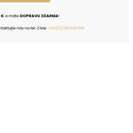
 €
a máte
DOPRAVU ZDARMA
!
ktujte nás na tel. čísle:
+421/2/45 529 051