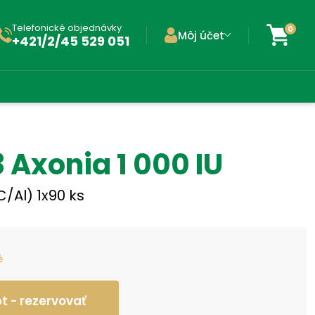
Telefonické objednávky
0
Môj účet
+421/2/45 529 051
 Axonia 1 000 IU
C/Al) 1x90 ks
é
 - rezervovať