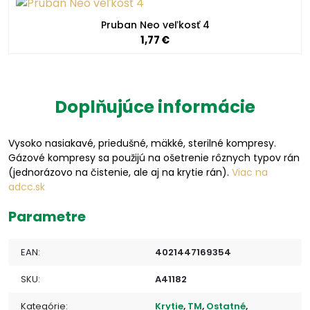
Pruban Neo veľkosť 4
1,77 €
Doplňujúce informácie
Vysoko nasiakavé, priedušné, mäkké, sterilné kompresy.
Gázové kompresy sa použijú na ošetrenie rôznych typov rán
(jednorázovo na čistenie, ale aj na krytie rán).
Viac na
adcc.sk
Parametre
EAN:
4021447169354
SKU:
A41182
Kategórie:
Krytie
,
TM
,
Ostatné
,