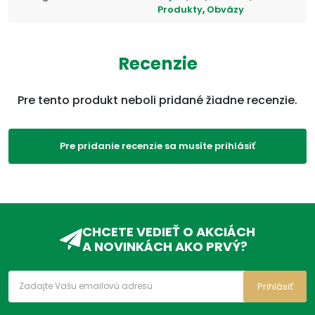
Produkty
,
Obväzy
ADC Klasifikácia:
ZP, ZPA, ZPA01, ZPA01C,
ZPA01CB,
Recenzie
Pre tento produkt neboli pridané žiadne recenzie.
Pre pridanie recenzie sa musíte prihlásiť
CHCETE VEDIEŤ O AKCIÁCH
A NOVINKÁCH AKO PRVÝ?
Prihlásiť