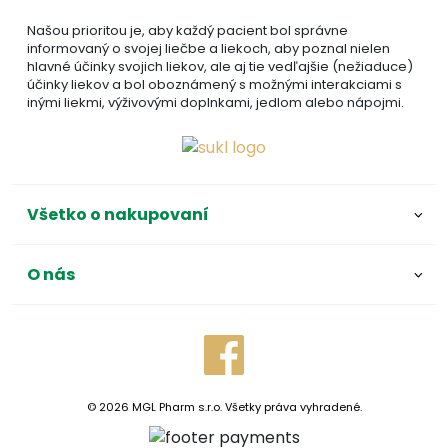
Našou prioritou je, aby každý pacient bol správne
informovaný o svojej liečbe a liekoch, aby poznal nielen
hlavné účinky svojich liekov, ale aj tie vedľajšie (nežiaduce)
účinky liekov a bol oboznámený s možnými interakciami s
inými liekmi, výživovými doplnkami, jedlom alebo nápojmi.
Všetko o nakupovaní
O nás
© 2026 MGL Pharm s.r.o. Všetky práva vyhradené.