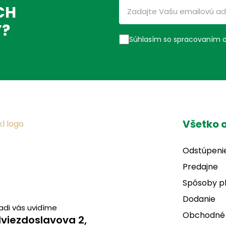
CH
Ý?
Súhlasím so spracovaním 
Všetko 
Odstúpeni
Predajne
Spôsoby p
Dodanie
adi vás uvidíme
Obchodné
viezdoslavova 2,