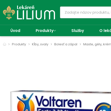
Úvod
Produkty
Služby
O lek
Produkty
Kĺby, svaly
Bolesť a zápal
Maste, gély, kré