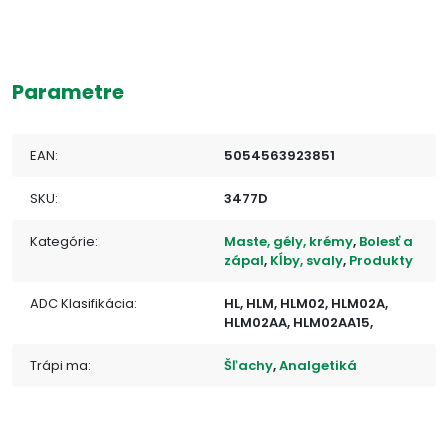
Parametre
EAN:
5054563923851
SKU:
3477D
Kategórie:
Maste, gély, krémy
,
Bolesť a
zápal
,
Kĺby, svaly
,
Produkty
ADC Klasifikácia:
HL, HLM, HLM02, HLM02A,
HLM02AA, HLM02AA15,
Trápi ma:
Šľachy
,
Analgetiká