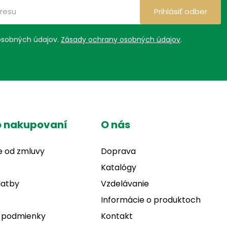
Prihlásiť odber
osobných údajov.
Zásady ochrany osobných údajov
.
o nakupovaní
O nás
e od zmluvy
Doprava
Katalógy
latby
Vzdelávanie
Informácie o produktoch
 podmienky
Kontakt