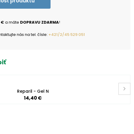
nosť produktu
 €
a máte
DOPRAVU ZDARMA
!
ktujte nás na tel. čísle:
+421/2/45 529 051
iť
Reparil - Gel N
14,40 €