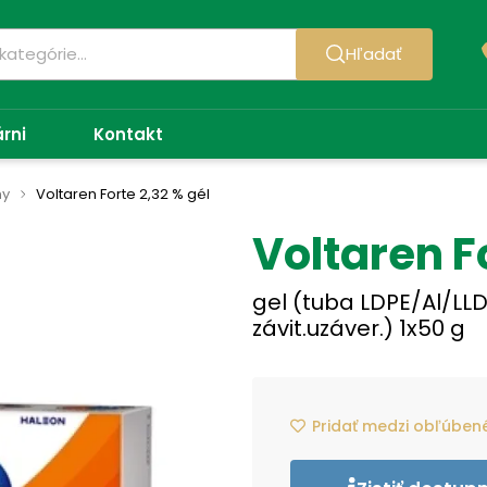
Hľadať
árni
Kontakt
my
Voltaren Forte 2,32 % gél
Voltaren Fo
gel (tuba LDPE/Al/LL
závit.uzáver.) 1x50 g
Pridať medzi obľúben