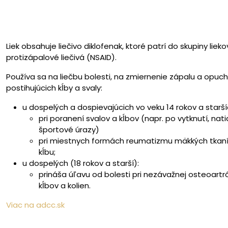
Liek obsahuje liečivo diklofenak, ktoré patrí do skupiny l
protizápalové liečivá (NSAID).
Používa sa na liečbu bolesti, na zmiernenie zápalu a opuch
postihujúcich kĺby a svaly:
u dospelých a dospievajúcich vo veku 14 rokov a starší
pri poranení svalov a kĺbov (napr. po vytknutí, nat
športové úrazy)
pri miestnych formách reumatizmu mäkkých tkanív
kĺbu;
u dospelých (18 rokov a starší):
prináša úľavu od bolesti pri nezávažnej osteoar
kĺbov a kolien.
Viac na adcc.sk