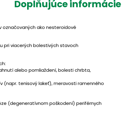
Doplňujúce informácie
iekov označovaných ako nesteroidové
u pri viacerých bolestivých stavoch
ch:
iahnutí alebo pomliaždení, bolesti chrbta,
 (napr. tenisový lakeť), meravosti ramenného
tróze (degeneratívnom poškodení) periférnych