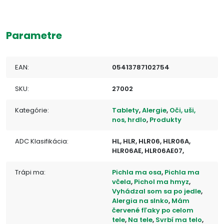
Parametre
EAN:
05413787102754
SKU:
27002
Kategórie:
Tablety
,
Alergie
,
Oči, uši,
nos, hrdlo
,
Produkty
ADC Klasifikácia:
HL, HLR, HLR06, HLR06A,
HLR06AE, HLR06AE07,
Trápi ma:
Pichla ma osa
,
Pichla ma
včela
,
Pichol ma hmyz
,
Vyhádzal som sa po jedle
,
Alergia na slnko
,
Mám
červené fľaky po celom
tele
,
Na tele
,
Svrbí ma telo
,