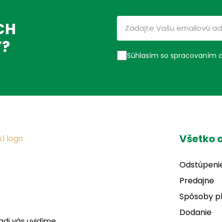
CH
Ý?
Súhlasím so spracovaním 
Všetko 
Odstúpeni
Predajne
Spôsoby p
Dodanie
adi vás uvidíme