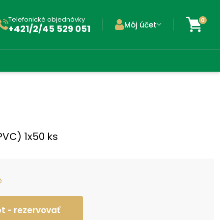
Telefonické objednávky
0
Môj účet
+421/2/45 529 051
/PVC) 1x50 ks
é
 - rezervovať