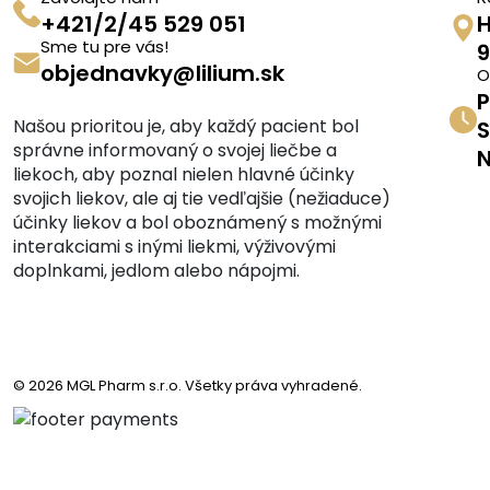
+421/2/45 529 051
H
Sme tu pre vás!
9
objednavky@lilium.sk
O
P
Našou prioritou je, aby každý pacient bol
S
správne informovaný o svojej liečbe a
N
liekoch, aby poznal nielen hlavné účinky
svojich liekov, ale aj tie vedľajšie (nežiaduce)
účinky liekov a bol oboznámený s možnými
interakciami s inými liekmi, výživovými
doplnkami, jedlom alebo nápojmi.
© 2026 MGL Pharm s.r.o. Všetky práva vyhradené.