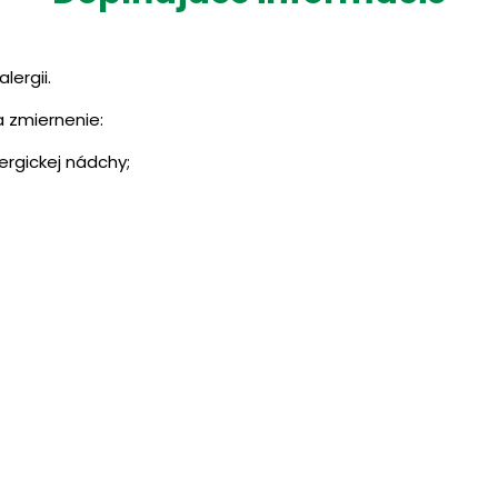
lergii.
a zmiernenie:
ergickej nádchy;