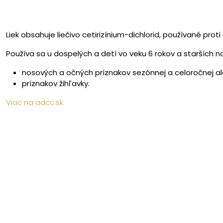
Liek obsahuje liečivo cetirizínium-dichlorid, používané proti a
Používa sa u dospelých a detí vo veku 6 rokov a starších n
nosových a očných príznakov sezónnej a celoročnej al
príznakov žihľavky.
Viac na adcc.sk