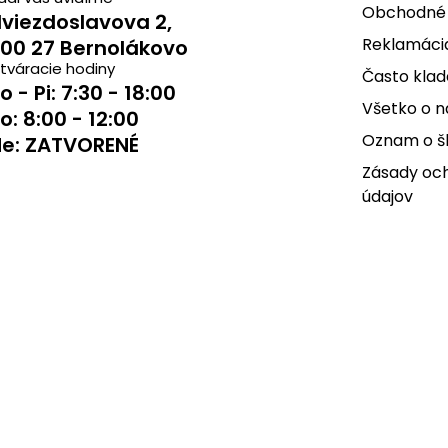
Obchodné
viezdoslavova 2,
Reklamácia
00 27 Bernolákovo
tváracie hodiny
Často klad
o - Pi: 7:30 - 18:00
Všetko o 
o: 8:00 - 12:00
Oznam o š
e: ZATVORENÉ
Zásady oc
údajov