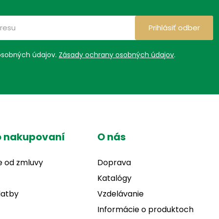
Prihlásiť odber
osobných údajov.
Zásady ochrany osobných údajov
.
o nakupovaní
O nás
e od zmluvy
Doprava
Katalógy
latby
Vzdelávanie
Informácie o produktoch