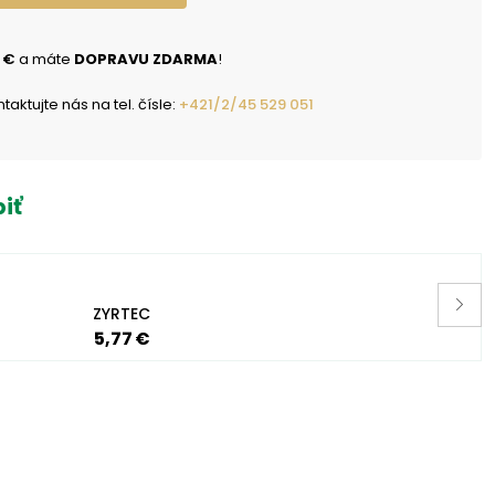
 €
a máte
DOPRAVU ZDARMA
!
ktujte nás na tel. čísle:
+421/2/45 529 051
iť
ZYRTEC
5,77 €