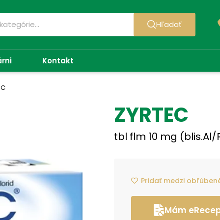
Hľadať
árni
Kontakt
EC
ZYRTEC
tbl flm 10 mg (blis.Al
Pridať medzi obľúben
Mám eRecept