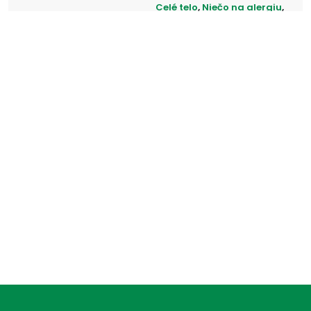
Celé telo
,
Niečo na alergiu
,
Tabletky na alergiu
,
Mám
alergickú reakciu na
uštipnutie
,
Alergia na jedlo
,
Alergia na potraviny
,
Alergia na parfém
,
Alergia
na oblečenie