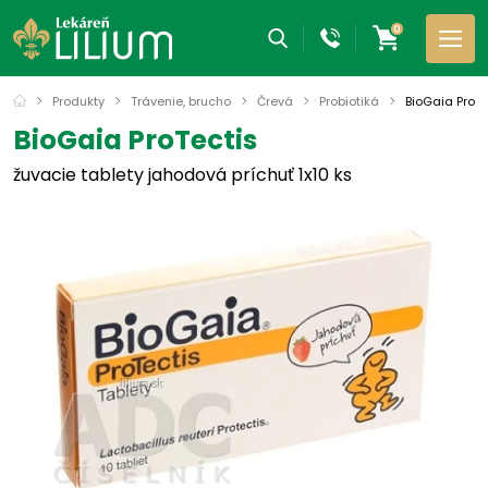
0
Produkty
Trávenie, brucho
Črevá
Probiotiká
BioGaia ProTe
BioGaia ProTectis
žuvacie tablety jahodová príchuť 1x10 ks