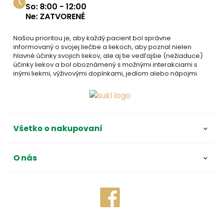
So: 8:00 - 12:00
Ne: ZATVORENÉ
Našou prioritou je, aby každý pacient bol správne
informovaný o svojej liečbe a liekoch, aby poznal nielen
hlavné účinky svojich liekov, ale aj tie vedľajšie (nežiaduce)
účinky liekov a bol oboznámený s možnými interakciami s
inými liekmi, výživovými doplnkami, jedlom alebo nápojmi.
Všetko o nakupovaní
O nás