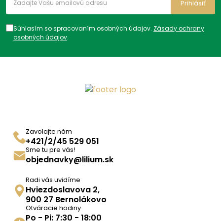
helikobakter
,
Žalúdočné
Prihlásiť
vredy
,
Bez lepku
,
Bez
laktózy
,
Chladené
Súhlasím so spracovaním osobných údajov.
probiotiká
,
Nechladené
Zásady ochrany
osobných údajov
.
probiotiká
,
Detské
probiotiká
,
Probiotické
kvapky
,
Na cmúľanie
,
Probiotiká kapsle
,
Proibotiká tablety
,
Probiotiká k antibiotikám
,
Prídavná liečba k
antibiotikám
,
Probiotiká s
vlákninou
,
Probiotiká pri
hnačkách
,
Probiotiká pri
Zavolajte nám
histamínovej intolerancii
,
+421/2/45 529 051
Čapíky pre ženy s
Sme tu pre vás!
probiotikami
,
Čípky s
objednavky@lilium.sk
probiotikami pre ženy
Radi vás uvidíme
Hviezdoslavova 2,
900 27 Bernolákovo
Otváracie hodiny
Po - Pi: 7:30 - 18:00