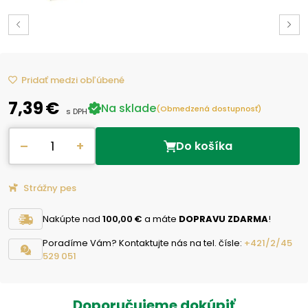
Pridať medzi obľúbené
7,39 €
Na sklade
(Obmedzená dostupnosť)
s DPH
–
+
Do košíka
Strážny pes
Nakúpte nad
100,00 €
a máte
DOPRAVU ZDARMA
!
Poradíme Vám? Kontaktujte nás na tel. čísle:
+421/2/45
529 051
Doporučujeme dokúpiť