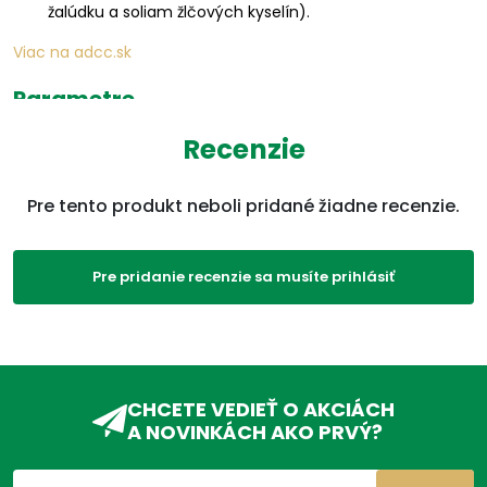
žalúdku a soliam žlčových kyselín).
Viac na adcc.sk
Parametre
Recenzie
EAN:
7350012551438
Kategórie:
Probiotiká
,
Črevá
,
Trávenie,
Pre tento produkt neboli pridané žiadne recenzie.
brucho
,
Produkty
,
Probiotiká
,
VDC70, VDC68
,
Imunita, vitamíny,
Pre pridanie recenzie sa musíte prihlásiť
minerály
,
Probiotiká
,
Kvasinky, mykózy
,
Močové
a pohlavné cesty
ADC Klasifikácia:
VD, VDC, VDC04,
Trápi ma:
CHCETE VEDIEŤ O AKCIÁCH
Probiotká
,
Na črevá
,
Na
ženské veci
,
Do hrdla
,
Pri
A NOVINKÁCH AKO PRVÝ?
stomatolgických
problémoch
,
Pri