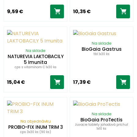
9,59 €
10,35 €
Na sklade
BioGaia Gastrus
Na sklade
tbl 1x30 ks
NATUREVIA LAKTOBACILY
5 Imunita
cps s vitamínom C 1x30 ks
15,04 €
17,39 €
Na sklade
BioGaia ProTectis
Na objednávku
žuvacie tablety jahodová príchuť
PROBIO-FIX INUM TRIM 3
1x10 ks
cps 3x30 ks (90 ks)