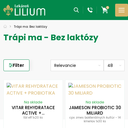
0
Trápi ma: Bez laktózy
Trápi ma - Bez laktózy
Filter
Na sklade
Na sklade
VITAR REHYDRATACE
JAMIESON PROBIOTIC 30
ACTIVE +…
MILIARD
tbl eff 1x20 ks
cps zmes bakteriálnych kultúr - 14
kmeňov 1x30 ks