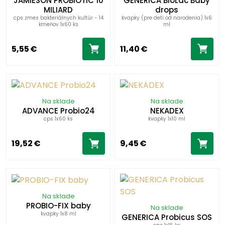
JAMIESON PROBIOTIC 10
GENERICA BioLac Baby
MILIARD
drops
cps zmes bakteriálnych kultúr - 14
kvapky (pre deti od narodenia) 1x6
kmeňov 1x60 ks
ml
5,55 €
11,40 €
Na sklade
Na sklade
ADVANCE Probio24
NEKADEX
cps 1x60 ks
kvapky 1x10 ml
19,52 €
9,45 €
Na sklade
PROBIO-FIX baby
Na sklade
kvapky 1x8 ml
GENERICA Probicus SOS