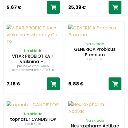
5,67 €
25,39 €
Na sklade
GENERICA Probicus
Na sklade
Premium
VITAR PROBIOTIKA +
cps 1x15 ks
vláknina +…
prášok vo vrecúškach,
pomarančová príchuť 1x16 ks
7,16 €
6,88 €
Na sklade
topnatur CANDISTOP
Na sklade
cps 1x60 ks
Neuraxpharm ActiLac