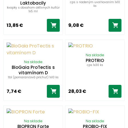
Laktobacily
cps s riadeným uvoľňovaním 1x10
ks
kvapky s obsahom aktívnych kultúr
1x5 ml
13,85 €
9,08 €
Na sklade
PROTRIO
Na sklade
cps 1x30 ks
BioGaia ProTectis s
vitamínom D
tbl (pomarančová príchuť) 1x10 ks
7,74 €
28,03 €
Na sklade
Na sklade
BIOPRON Forte
PROBIO-FIX