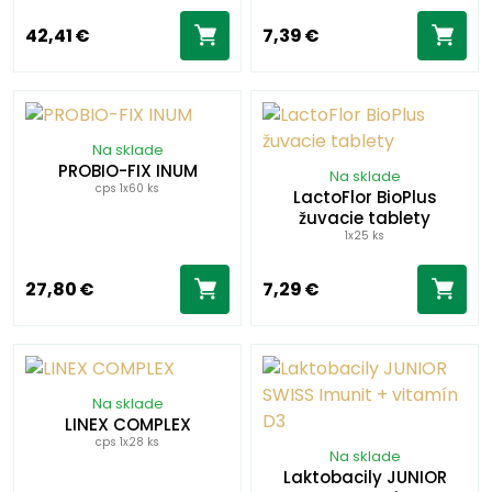
42,41 €
7,39 €
Na sklade
PROBIO-FIX INUM
Na sklade
cps 1x60 ks
LactoFlor BioPlus
žuvacie tablety
1x25 ks
27,80 €
7,29 €
Na sklade
LINEX COMPLEX
cps 1x28 ks
Na sklade
Laktobacily JUNIOR