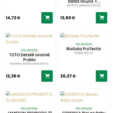
SWISS Imunit +…
tbl 30+6 zadarmo (36 ks)
14,72 €
13,60 €
Na sklade
BioGaia ProTectis
Na sklade
kvapky 1x10 ml
TOTO Detské ovocné
Probio
bonbóny, lesné ovocie 1x60 ks
12,36 €
20,27 €
Na sklade
Na sklade