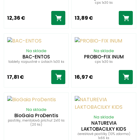
cps 1x30 ks
12,36 €
13,89 €
Na sklade
Na sklade
BAC-ENTOS
PROBIO-FIX INUM
tablety rozpustné v ústach 1x30 ks
cps 1x30 ks
17,81 €
16,97 €
Na sklade
BioGaia ProDentis
Na sklade
pastilky, mentolová príchuť 2x10 ks
NATUREVIA
(20 ks)
LAKTOBACILKY KIDS
čerešňové pastilky (10% zdarma)
1x66 ks