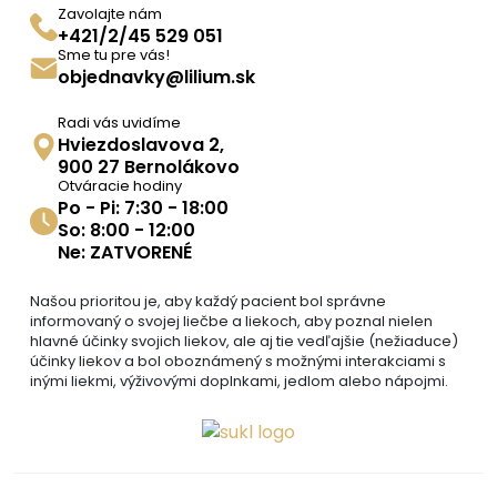
Zavolajte nám
+421/2/45 529 051
Sme tu pre vás!
objednavky@lilium.sk
Radi vás uvidíme
Hviezdoslavova 2,
900 27 Bernolákovo
Otváracie hodiny
Po - Pi: 7:30 - 18:00
So: 8:00 - 12:00
Ne: ZATVORENÉ
Našou prioritou je, aby každý pacient bol správne
informovaný o svojej liečbe a liekoch, aby poznal nielen
hlavné účinky svojich liekov, ale aj tie vedľajšie (nežiaduce)
účinky liekov a bol oboznámený s možnými interakciami s
inými liekmi, výživovými doplnkami, jedlom alebo nápojmi.