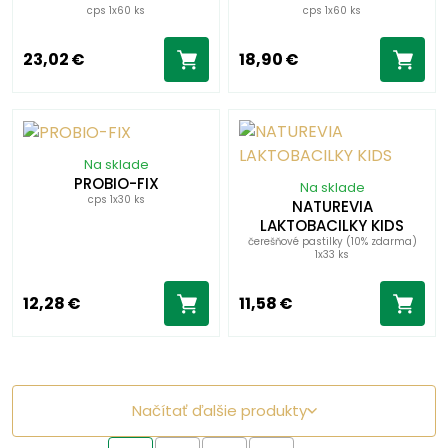
cps 1x60 ks
cps 1x60 ks
23,02 €
18,90 €
Na sklade
PROBIO-FIX
Na sklade
cps 1x30 ks
NATUREVIA
LAKTOBACILKY KIDS
čerešňové pastilky (10% zdarma)
1x33 ks
12,28 €
11,58 €
Načítať ďalšie produkty