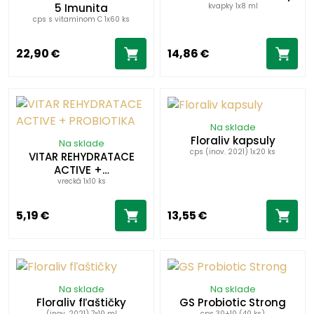
5 Imunita
kvapky 1x8 ml
cps s vitamínom C 1x60 ks
22,90 €
14,86 €
Na sklade
Floraliv kapsuly
Na sklade
cps (inov. 2021) 1x20 ks
VITAR REHYDRATACE
ACTIVE +…
vrecká 1x10 ks
5,19 €
13,55 €
Na sklade
Na sklade
Floraliv fľaštičky
GS Probiotic Strong
(inov. 2021) 7x10 ml
cps 30+10 (40 ks)