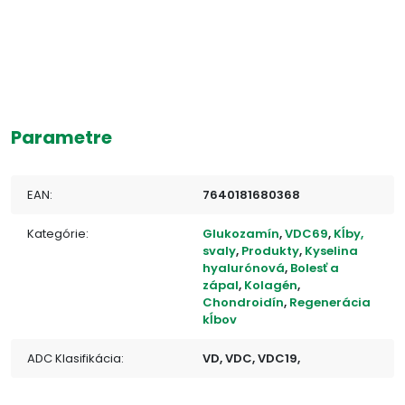
Parametre
EAN:
7640181680368
Kategórie:
Glukozamín
,
VDC69
,
Kĺby,
svaly
,
Produkty
,
Kyselina
hyalurónová
,
Bolesť a
zápal
,
Kolagén
,
Chondroidín
,
Regenerácia
kĺbov
ADC Klasifikácia:
VD, VDC, VDC19,