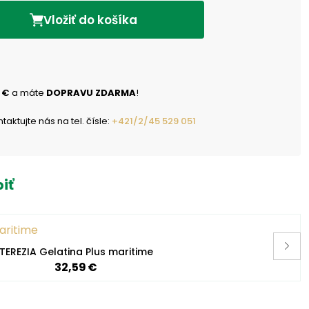
Vložiť do košíka
 €
a máte
DOPRAVU ZDARMA
!
ktujte nás na tel. čísle:
+421/2/45 529 051
iť
TEREZIA Gelatina Plus maritime
32,59 €