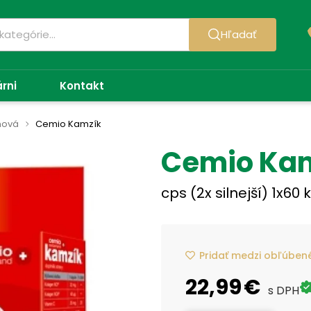
Hľadať
árni
Kontakt
nová
Cemio Kamzík
Cemio Ka
cps (2x silnejší) 1x60 
Pridať medzi obľúben
22,99 €
s DPH