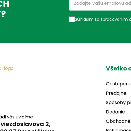
CH
Ý?
Súhlasím so spracovaním 
Všetko 
Odstúpeni
Predajne
Spôsoby p
Dodanie
adi vás uvidíme
Obchodné
viezdoslavova 2,
Reklamácia