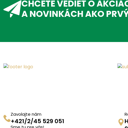
CHCETE VEDIEŤ O AKCIÁ
A NOVINKÁCH AKO PRV
Zavolajte nám
R
+421/2/45 529 051
H
Sme tu pre vás!