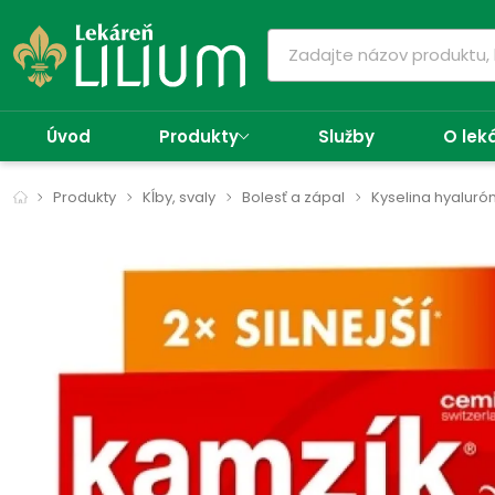
Úvod
Produkty
Služby
O lek
Produkty
Kĺby, svaly
Bolesť a zápal
Kyselina hyaluró