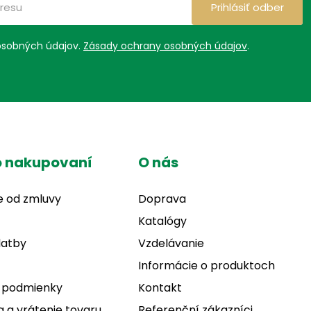
Prihlásiť odber
osobných údajov.
Zásady ochrany osobných údajov
.
o nakupovaní
O nás
e od zmluvy
Doprava
Katalógy
latby
Vzdelávanie
Informácie o produktoch
 podmienky
Kontakt
 a vrátenie tovaru
Referenční zákazníci