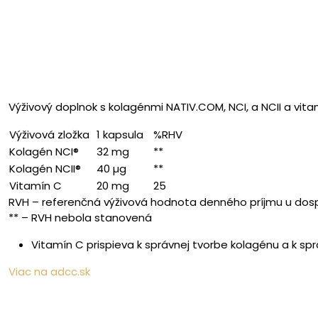
Výživový doplnok s kolagénmi NATIV.COM, NCI, a NCII a vit
Výživová zložka
1 kapsula
%RHV
Kolagén NCI®
32 mg
**
Kolagén NCII®
40 µg
**
Vitamín C
20 mg
25
RVH – referenčná výživová hodnota denného príjmu u dos
** – RVH nebola stanovená
Vitamín C prispieva k správnej tvorbe kolagénu a k sprá
Viac na adcc.sk