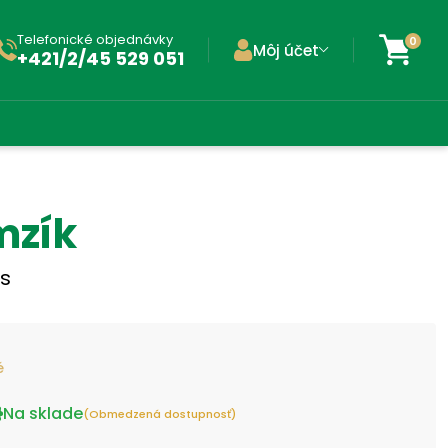
Telefonické objednávky
0
Môj účet
+421/2/45 529 051
mzík
ks
é
Na sklade
(Obmedzená dostupnosť)