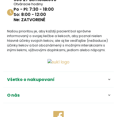
Otváracie hodiny
Po - Pi: 7:30 - 18:00
So: 8:00 - 12:00
Ne: ZATVORENÉ
Našou prioritou je, aby každý pacient bol správne
informovaný o svojej liečbe a liekoch, aby poznal nielen
hlavné účinky svojich liekov, ale aj tie vedľajšie (nežiaduce)
účinky liekov a bol oboznámený s možnými interakciami s
inými liekmi, výživovými doplnkami, jedlom alebo nápojmi.
Všetko o nakupovaní
O nás