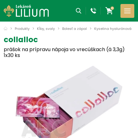
0
Produkty
Kĺby, svaly
Bolesť a zápal
Kyselina hyalurónová
collalloc
prášok na prípravu nápoja vo vrecúškach (á 3,3g)
1x30 ks