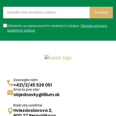
Prihlásiť
Súhlasím so spracovaním osobných údajov.
Zásady ochrany
osobných údajov
.
Zavolajte nám
+421/2/45 529 051
Sme tu pre vás!
objednavky@lilium.sk
Radi vás uvidíme
Hviezdoslavova 2,
900 27 Bernolákovo