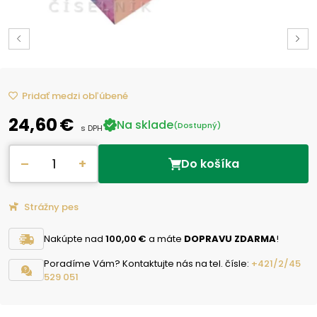
Pridať medzi obľúbené
24,60 €
Na sklade
(Dostupný)
s DPH
–
+
Do košíka
Strážny pes
Nakúpte nad
100,00 €
a máte
DOPRAVU ZDARMA
!
Poradíme Vám? Kontaktujte nás na tel. čísle:
+421/2/45
529 051