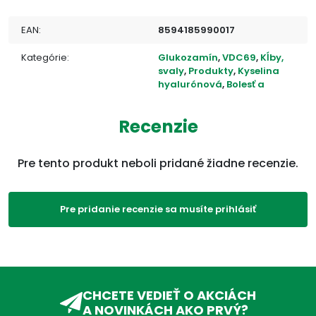
EAN:
8594185990017
Kategórie:
Glukozamín
,
VDC69
,
Kĺby,
svaly
,
Produkty
,
Kyselina
hyalurónová
,
Bolesť a
zápal
,
Kolagén
,
Chondroidín
,
Regenerácia
Recenzie
kĺbov
ADC Klasifikácia:
VD, VDC, VDC19,
Pre tento produkt neboli pridané žiadne recenzie.
Pre pridanie recenzie sa musíte prihlásiť
CHCETE VEDIEŤ O AKCIÁCH
A NOVINKÁCH AKO PRVÝ?