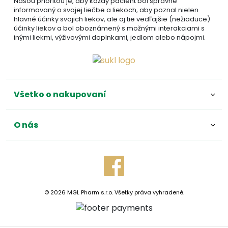
Našou prioritou je, aby každý pacient bol správne
informovaný o svojej liečbe a liekoch, aby poznal nielen
hlavné účinky svojich liekov, ale aj tie vedľajšie (nežiaduce)
účinky liekov a bol oboznámený s možnými interakciami s
inými liekmi, výživovými doplnkami, jedlom alebo nápojmi.
Všetko o nakupovaní
O nás
© 2026 MGL Pharm s.r.o. Všetky práva vyhradené.