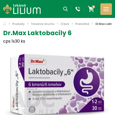
0
Produkty
Trávenie, brucho
Črevá
Probiotiká
Dr.Max Laktob
Dr.Max Laktobacily 6
cps 1x30 ks