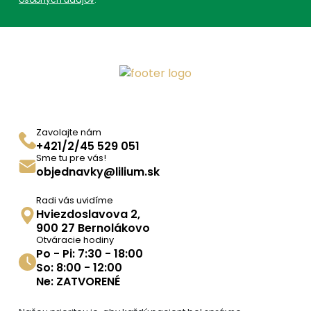
Prídavná liečba k
antibiotikám
,
Probiotiká s
vlákninou
,
Probiotiká pri
hnačkách
,
Probiotiká pri
histamínovej intolerancii
,
Čapíky pre ženy s
probiotikami
,
Čípky s
probiotikami pre ženy
Zavolajte nám
+421/2/45 529 051
Sme tu pre vás!
objednavky@lilium.sk
Radi vás uvidíme
Hviezdoslavova 2,
900 27 Bernolákovo
Otváracie hodiny
Po - Pi: 7:30 - 18:00
So: 8:00 - 12:00
Ne: ZATVORENÉ