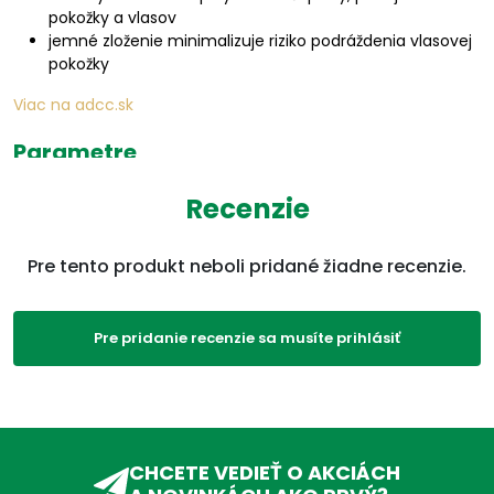
pokožky a vlasov
jemné zloženie minimalizuje riziko podráždenia vlasovej
pokožky
Viac na adcc.sk
Parametre
Recenzie
EAN:
4005800036934
Kategórie:
Suché vlasy
,
Vlasy
,
Krása,
Pre tento produkt neboli pridané žiadne recenzie.
koža a vlasy
,
Produkty
,
Mastné vlasy
ADC Klasifikácia:
KV, KVA, KVA07,
Pre pridanie recenzie sa musíte prihlásiť
Trápi ma:
Šampóny
,
Lupiny
,
Suché
vlasy
,
Mastné vlasy
,
Citlivá
pokožka
CHCETE VEDIEŤ O AKCIÁCH