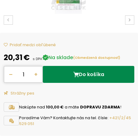
Pridať medzi obľúbené
20,31 €
Na sklade
(Obmedzená dostupnosť)
s DPH
–
+
Do košíka
Strážny pes
Nakúpte nad
100,00 €
a máte
DOPRAVU ZDARMA
!
Poradíme Vám? Kontaktujte nás na tel. čísle:
+421/2/45
529 051