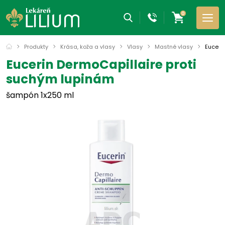
0
Produkty
Krása, koža a vlasy
Vlasy
Mastné vlasy
Euceri
Eucerin DermoCapillaire proti
suchým lupinám
šampón 1x250 ml