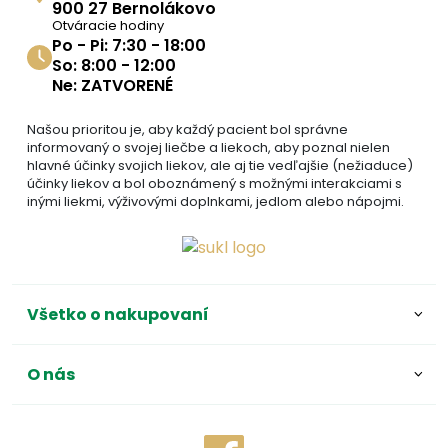
900 27 Bernolákovo
Otváracie hodiny
Po - Pi: 7:30 - 18:00
So: 8:00 - 12:00
Ne: ZATVORENÉ
Našou prioritou je, aby každý pacient bol správne
informovaný o svojej liečbe a liekoch, aby poznal nielen
hlavné účinky svojich liekov, ale aj tie vedľajšie (nežiaduce)
účinky liekov a bol oboznámený s možnými interakciami s
inými liekmi, výživovými doplnkami, jedlom alebo nápojmi.
Všetko o nakupovaní
O nás