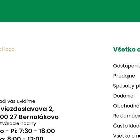
Všetko 
Odstúpeni
Predajne
Spôsoby p
Dodanie
adi vás uvidíme
Obchodné
viezdoslavova 2,
Reklamácia
00 27 Bernolákovo
tváracie hodiny
Často klad
o - Pi: 7:30 - 18:00
Všetko o 
o: 8:00 - 12:00