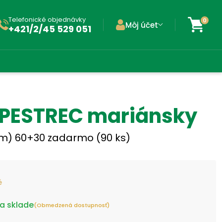
Telefonické objednávky
0
Môj účet
+421/2/45 529 051
PESTREC mariánsky
um) 60+30 zadarmo (90 ks)
é
a sklade
(Obmedzená dostupnosť)