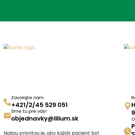
Zavolajte nám
R
+421/2/45 529 051
H
Sme tu pre vás!
9
objednavky@lilium.sk
O
P
Našou prioritou je, aby každý pacient bol
S