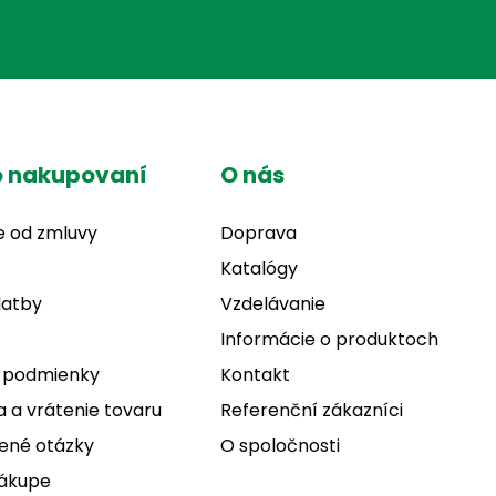
o nakupovaní
O nás
e od zmluvy
Doprava
Katalógy
latby
Vzdelávanie
Informácie o produktoch
 podmienky
Kontakt
 a vrátenie tovaru
Referenční zákazníci
ené otázky
O spoločnosti
nákupe