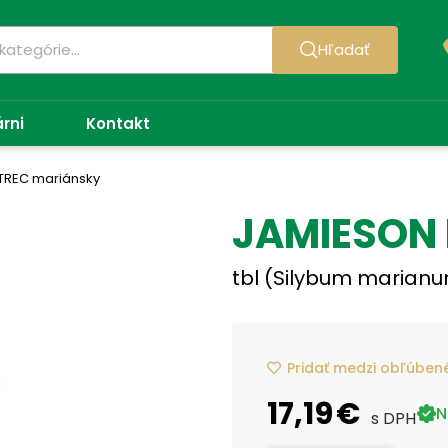
Hľadať
árni
Kontakt
TREC mariánsky
JAMIESON 
tbl (Silybum marian
Pridať medzi obľúben
17,19 €
N
s DPH