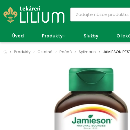
Úvod
Produkty
Služby
O lek
Produkty
Ostatné
Pečeň
Sylimarin
JAMIESON PES