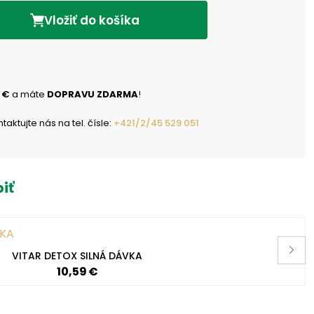
Vložiť do košíka
 €
a máte
DOPRAVU ZDARMA
!
ktujte nás na tel. čísle:
+421/2/45 529 051
iť
VITAR DETOX SILNÁ DÁVKA
10,59 €