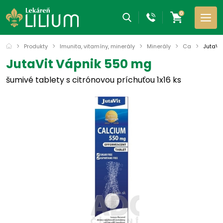
0
Produkty
Imunita, vitamíny, minerály
Minerály
Ca
JutaVi
JutaVit Vápnik 550 mg
šumivé tablety s citrónovou príchuťou 1x16 ks