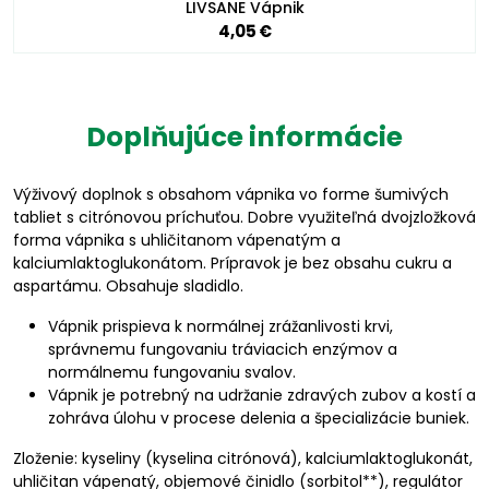
LIVSANE Vápnik
4,05 €
Doplňujúce informácie
Výživový doplnok s obsahom vápnika vo forme šumivých
tabliet s citrónovou príchuťou. Dobre využiteľná dvojzložková
forma vápnika s uhličitanom vápenatým a
kalciumlaktoglukonátom. Prípravok je bez obsahu cukru a
aspartámu. Obsahuje sladidlo.
Vápnik prispieva k normálnej zrážanlivosti krvi,
správnemu fungovaniu tráviacich enzýmov a
normálnemu fungovaniu svalov.
Vápnik je potrebný na udržanie zdravých zubov a kostí a
zohráva úlohu v procese delenia a špecializácie buniek.
Zloženie: kyseliny (kyselina citrónová), kalciumlaktoglukonát,
uhličitan vápenatý, objemové činidlo (sorbitol**), regulátor