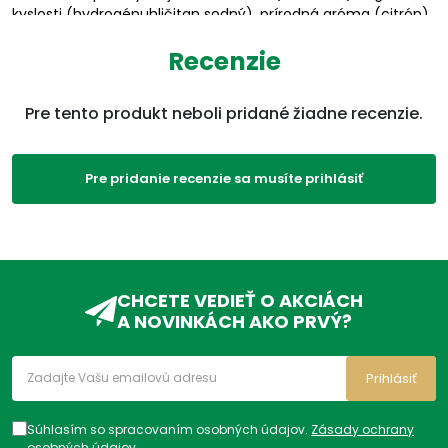
kyslosti (hydrogénuhličitan sodný), prírodná aróma (citrón),
sladidlo (cukralóza), farbivo (betakarotén).
Viac na adcc.sk
Recenzie
Parametre
Pre tento produkt neboli pridané žiadne recenzie.
EAN:
5999887073854
Kategórie:
Ca
,
Minerály
,
Imunita,
Pre pridanie recenzie sa musíte prihlásiť
vitamíny, minerály
,
Produkty
ADC Klasifikácia:
VD, VDC, VDC02, VDC02A,
CHCETE VEDIEŤ O AKCIÁCH
A NOVINKÁCH AKO PRVÝ?
Prihlásiť
Súhlasím so spracovaním osobných údajov.
Zásady ochrany
osobných údajov
.