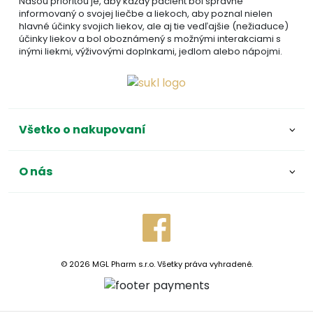
Našou prioritou je, aby každý pacient bol správne
informovaný o svojej liečbe a liekoch, aby poznal nielen
hlavné účinky svojich liekov, ale aj tie vedľajšie (nežiaduce)
účinky liekov a bol oboznámený s možnými interakciami s
inými liekmi, výživovými doplnkami, jedlom alebo nápojmi.
Všetko o nakupovaní
O nás
© 2026 MGL Pharm s.r.o. Všetky práva vyhradené.