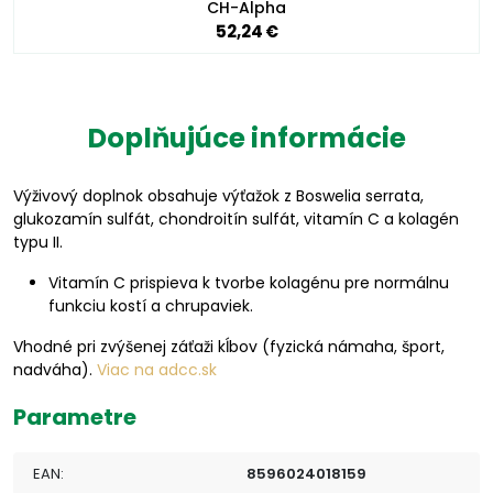
CH-Alpha
52,24 €
Doplňujúce informácie
Výživový doplnok obsahuje výťažok z Boswelia serrata,
glukozamín sulfát, chondroitín sulfát, vitamín C a kolagén
typu II.
Vitamín C prispieva k tvorbe kolagénu pre normálnu
funkciu kostí a chrupaviek.
Vhodné pri zvýšenej záťaži kĺbov (fyzická námaha, šport,
nadváha).
Viac na adcc.sk
Parametre
EAN:
8596024018159