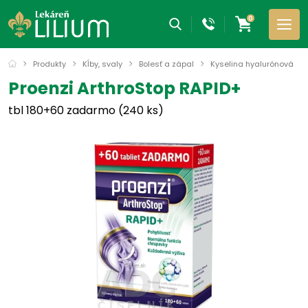
0
Produkty
Kĺby, svaly
Bolesť a zápal
Kyselina hyalurónová
Proenzi ArthroStop RAPID+
tbl 180+60 zadarmo (240 ks)