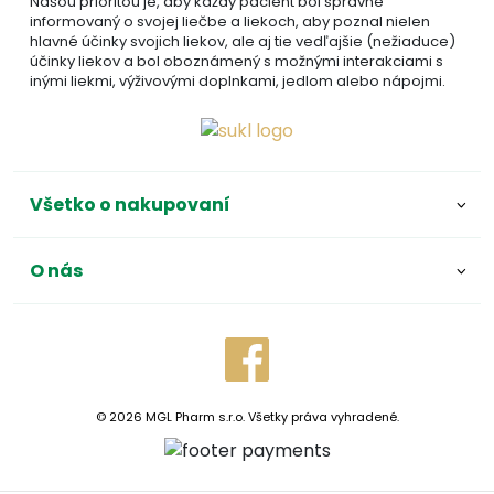
Našou prioritou je, aby každý pacient bol správne
informovaný o svojej liečbe a liekoch, aby poznal nielen
hlavné účinky svojich liekov, ale aj tie vedľajšie (nežiaduce)
účinky liekov a bol oboznámený s možnými interakciami s
inými liekmi, výživovými doplnkami, jedlom alebo nápojmi.
Všetko o nakupovaní
O nás
© 2026 MGL Pharm s.r.o. Všetky práva vyhradené.