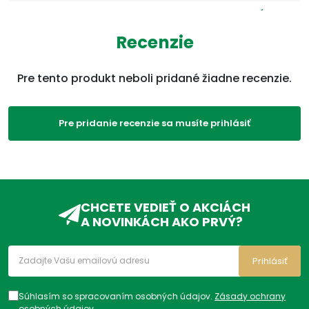
Kategórie:
Glukozamín
,
VDC69
,
Kĺby,
svaly
,
Produkty
,
Kyselina
Recenzie
hyalurónová
,
Bolesť a
zápal
,
Kolagén
,
Chondroidín
,
Regenerácia
Pre tento produkt neboli pridané žiadne recenzie.
kĺbov
ADC Klasifikácia:
VD, VDC, VDC19,
Pre pridanie recenzie sa musíte prihlásiť
CHCETE VEDIEŤ O AKCIÁCH
A NOVINKÁCH AKO PRVÝ?
Prihlásiť
Súhlasím so spracovaním osobných údajov.
Zásady ochrany
osobných údajov
.